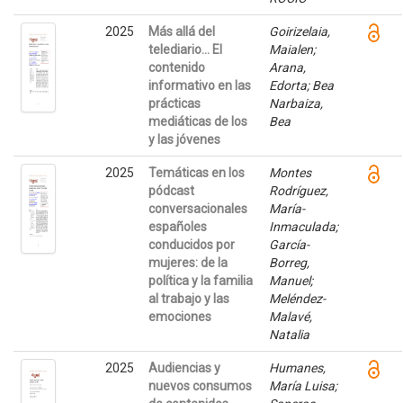
2025
Más allá del
Goirizelaia,
telediario… El
Maialen;
contenido
Arana,
informativo en las
Edorta; Bea
prácticas
Narbaiza,
mediáticas de los
Bea
y las jóvenes
2025
Temáticas en los
Montes
pódcast
Rodríguez,
conversacionales
María-
españoles
Inmaculada;
conducidos por
García-
mujeres: de la
Borreg,
política y la familia
Manuel;
al trabajo y las
Meléndez-
emociones
Malavé,
Natalia
2025
Audiencias y
Humanes,
nuevos consumos
María Luisa;