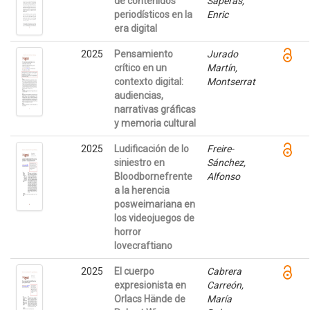
de contenidos
Saperas,
periodísticos en la
Enric
era digital
2025
Pensamiento
Jurado
crítico en un
Martín,
contexto digital:
Montserrat
audiencias,
narrativas gráficas
y memoria cultural
2025
Ludificación de lo
Freire-
siniestro en
Sánchez,
Bloodbornefrente
Alfonso
a la herencia
posweimariana en
los videojuegos de
horror
lovecraftiano
2025
El cuerpo
Cabrera
expresionista en
Carreón,
Orlacs Hände de
María