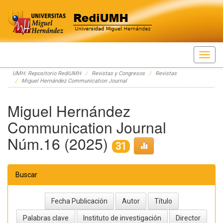
Skip
UMH: Repositorio RediUMH
Revistas y Congresos
Revistas
navigation
Miguel Hernández Communication Journal
Miguel Hernández
Communication Journal
Núm.16 (2025)
31
Buscar