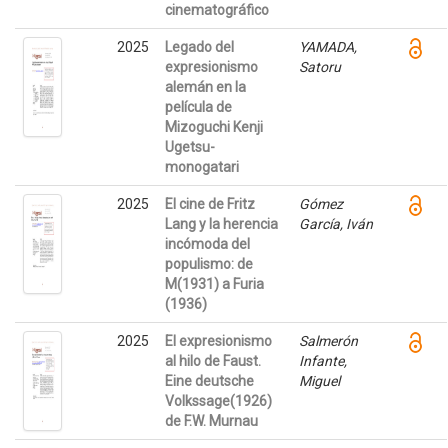
cinematográfico
2025
Legado del
YAMADA,
expresionismo
Satoru
alemán en la
película de
Mizoguchi Kenji
Ugetsu-
monogatari
2025
El cine de Fritz
Gómez
Lang y la herencia
García, Iván
incómoda del
populismo: de
M(1931) a Furia
(1936)
2025
El expresionismo
Salmerón
al hilo de Faust.
Infante,
Eine deutsche
Miguel
Volkssage(1926)
de F.W. Murnau