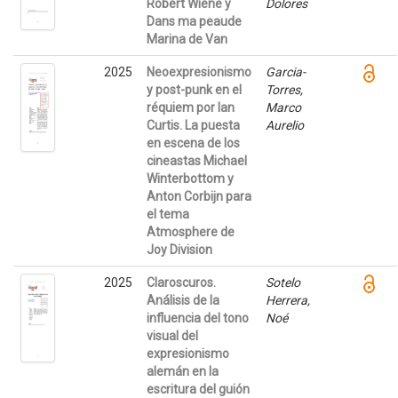
Robert Wiene y
Dolores
Dans ma peaude
Marina de Van
2025
Neoexpresionismo
Garcia-
y post-punk en el
Torres,
réquiem por Ian
Marco
Curtis. La puesta
Aurelio
en escena de los
cineastas Michael
Winterbottom y
Anton Corbijn para
el tema
Atmosphere de
Joy Division
2025
Claroscuros.
Sotelo
Análisis de la
Herrera,
influencia del tono
Noé
visual del
expresionismo
alemán en la
escritura del guión