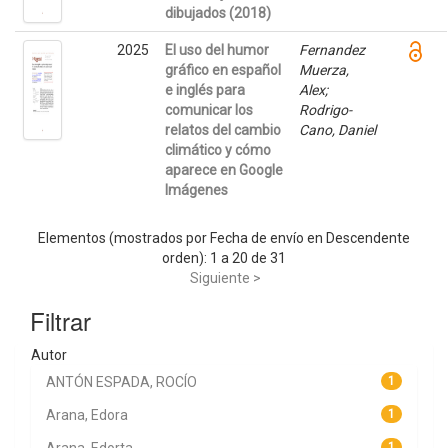
dibujados (2018)
2025
El uso del humor
Fernandez
gráfico en español
Muerza,
e inglés para
Alex;
comunicar los
Rodrigo-
relatos del cambio
Cano, Daniel
climático y cómo
aparece en Google
Imágenes
Elementos (mostrados por Fecha de envío en Descendente
orden): 1 a 20 de 31
Siguiente >
Filtrar
Autor
ANTÓN ESPADA, ROCÍO
1
Arana, Edora
1
1