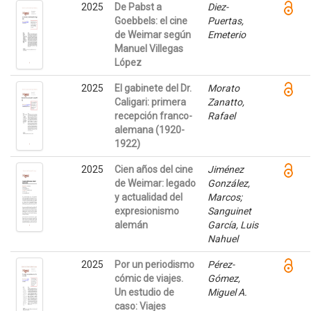
2025
De Pabst a
Diez-
Goebbels: el cine
Puertas,
de Weimar según
Emeterio
Manuel Villegas
López
2025
El gabinete del Dr.
Morato
Caligari: primera
Zanatto,
recepción franco-
Rafael
alemana (1920-
1922)
2025
Cien años del cine
Jiménez
de Weimar: legado
González,
y actualidad del
Marcos;
expresionismo
Sanguinet
alemán
García, Luis
Nahuel
2025
Por un periodismo
Pérez-
cómic de viajes.
Gómez,
Un estudio de
Miguel A.
caso: Viajes