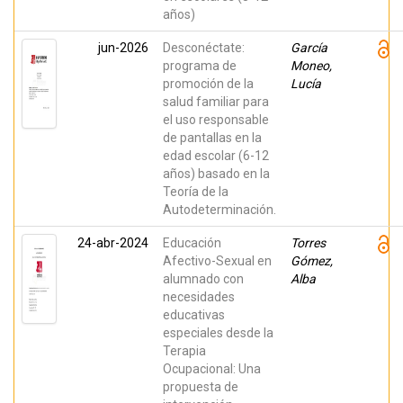
Matinez,
años)
Jone;
Gutiérrez,
Ana
jun-2026
Desconéctate:
García
programa de
Moneo,
promoción de la
Lucía
salud familiar para
el uso responsable
de pantallas en la
edad escolar (6-12
años) basado en la
Teoría de la
Autodeterminación.
24-abr-2024
Educación
Torres
Afectivo-Sexual en
Gómez,
alumnado con
Alba
necesidades
educativas
especiales desde la
Terapia
Ocupacional: Una
propuesta de