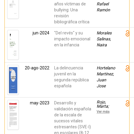
años víctimas de
Rafael
bullying: Una
Ramón
revisión
bibliográfica crítica
jun-2024
"Del revés" y su
Morales
impacto emocional
Salinas,
en la infancia
Naira
20-ago-2022
La delincuencia
Hortelano
juvenil en la
Martínez,
segunda república
Juan
española
Jose
Rojo,
may-2023
Desarrollo y
Marta;
validación española
Beltrán,
Ver más
Lucía;
de la escala de
Moll,
sucesos vitales
Adrián;
estresantes (SVE-I)
Solano,
Santos;
en escolares (8-12