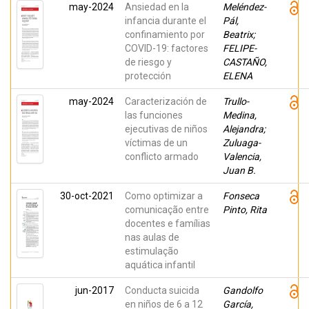
may-2024
Ansiedad en la
Meléndez-
infancia durante el
Pál,
confinamiento por
Beatrix;
COVID-19: factores
FELIPE-
de riesgo y
CASTAÑO,
protección
ELENA
may-2024
Caracterización de
Trullo-
las funciones
Medina,
ejecutivas de niños
Alejandra;
víctimas de un
Zuluaga-
conflicto armado
Valencia,
Juan B.
30-oct-2021
Como optimizar a
Fonseca
comunicação entre
Pinto, Rita
docentes e famílias
nas aulas de
estimulação
aquática infantil
jun-2017
Conducta suicida
Gandolfo
en niños de 6 a 12
García,