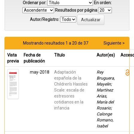
Ordenar por:
En orden:
Resultados por página
Autor/Registro:
Mostrando resultados 1 a 20 de 37
Siguiente >
Vista
Fecha de
Título
Autor(es)
Acces
previa
publicación
may-2018
Adaptación
Rey
española de la
Bruguera,
Children’s Hassles
Mayelin;
Scale: escala de
Martínez
estresores
Arias,
cotidianos en la
María del
infancia
Rosario;
Calonge
Romano,
Isabel