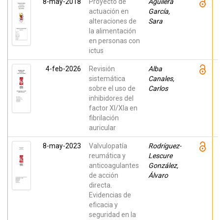
8-may-2018
Proyecto de
Aguilera
actuación en
García,
alteraciones de
Sara
la alimentación
en personas con
ictus
4-feb-2026
Revisión
Alba
sistemática
Canales,
sobre el uso de
Carlos
inhibidores del
factor XI/XIa en
fibrilación
auricular
8-may-2023
Valvulopatía
Rodríguez-
reumática y
Lescure
anticoagulantes
González,
de acción
Álvaro
directa.
Evidencias de
eficacia y
seguridad en la