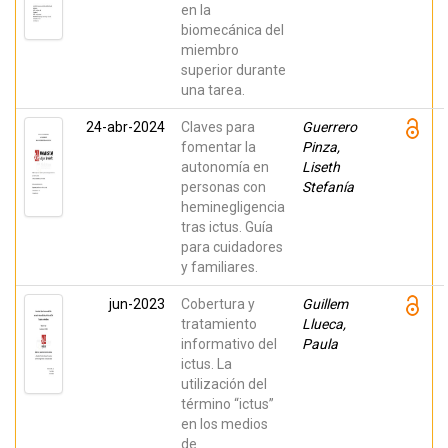
en la
biomecánica del
miembro
superior durante
una tarea.
24-abr-2024
Claves para
Guerrero
fomentar la
Pinza,
autonomía en
Liseth
personas con
Stefanía
heminegligencia
tras ictus. Guía
para cuidadores
y familiares.
jun-2023
Cobertura y
Guillem
tratamiento
Llueca,
informativo del
Paula
ictus. La
utilización del
término “ictus”
en los medios
de