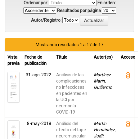
Ordenar por:
En orden:
Resultados por página
Autor/Registro:
Mostrando resultados 1 a 17 de 17
Vista
Fecha de
Título
Autor(es)
Acceso
previa
publicación
31-ago-2022
Análisis de las
Martínez
complicaciones
Marín,
no infecciosas
Guillermo
en pacientes en
la UCI por
neumonía
COVID-19
8-may-2018
Análisis del
Martín
efecto del tape
Hernández,
neuromuscular
Judit