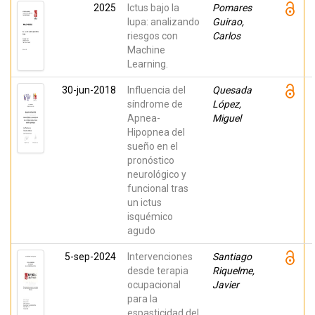
2025
Ictus bajo la
Pomares
lupa: analizando
Guirao,
riesgos con
Carlos
Machine
Learning.
30-jun-2018
Influencia del
Quesada
síndrome de
López,
Apnea-
Miguel
Hipopnea del
sueño en el
pronóstico
neurológico y
funcional tras
un ictus
isquémico
agudo
5-sep-2024
Intervenciones
Santiago
desde terapia
Riquelme,
ocupacional
Javier
para la
espasticidad del