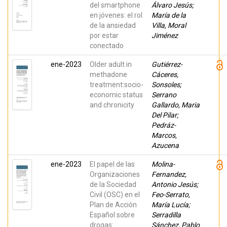
Esteve, Lluïsa
del smartphone
Álvaro Jesús;
en jóvenes: el rol
María de la
de la ansiedad
Villa, Moral
por estar
Jiménez
conectado
ene-2023
Older adult in
Gutiérrez-
methadone
Cáceres,
treatment:socio-
Sonsoles;
economic status
Serrano
and chronicity
Gallardo, Maria
Del Pilar;
Pedráz-
Marcos,
Azucena
ene-2023
El papel de las
Molina-
Organizaciones
Fernandez,
de la Sociedad
Antonio Jesús;
Civil (OSC) en el
Feo-Serrato,
Plan de Acción
María Lucía;
Español sobre
Serradilla
drogas:
Sánchez, Pablo