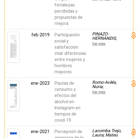
fortalezas
percibidas y
propuestas de
mejora
PINAZO-
feb-2019
Participación
HERNANDIS,
social y
SACRAMENTO;
Ver más
Torregrosa-
satisfacción
Ruiz, Manuela;
vital: diferencias
Jimenez-Marti,
entre mujeres y
Maria; Blanco-
Molina,
hombres
Mauricio
mayores
Romo-Avilés,
ene-2023
Pautas de
Nuria;
consumo y
TARRIÑO
Ver más
CONCEJERO,
efectos del
LORENA;
alcohol en
López-Morales,
Instagram en
Juan; Vázquez
Varela,
tiempos de
Carmen;
covid-19
Sánchez-
González,
Penélope;
Lacomba Trejo,
ene-2021
Percepción de
Tarragona,
Laura; Mateu
amenaza de la