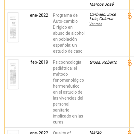
Marcos José
Carballo, José
ene-2022
Programa de
Luis; Coloma
Auto-cambio
Carmona,
Ver más
Ainhoa; Sobell,
Dirigido en
Linda C.;
abuso de alcohol
Sobell, Mark B.
en población
española: un
estudio de caso
feb-2019
Psicooncología
Giosa, Roberto
pediátrica: el
método
fenomenológico
hermenéutico
en el estudio de
las vivencias del
personal
sanitario
implicado en las
curas
Marzo
ene-2022
Quality of