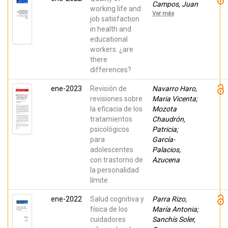
Campos, Juan
working life and
Carlos;
Ver más
Rodríguez
job satisfaction
Jarabo,
in health and
Beatriz; Pérez
educational
Jover, María
Virtudes;
workers. ¿are
Ramos López,
there
María Amparo
differences?
ene-2023
Revisión de
Navarro Haro,
revisiones sobre
Maria Vicenta;
la eficacia de los
Mozota
tratamientos
Chaudrón,
psicológicos
Patricia;
para
García-
adolescentes
Palacios,
con trastorno de
Azucena
la personalidad
límite
ene-2022
Salud cognitiva y
Parra Rizo,
física de los
María Antonia;
cuidadores
Sanchís Soler,