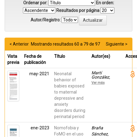
Ordenar por:
En orden:
Resultados por página
Autor/Registro:
< Anterior
Mostrando resultados 60 a 79 de 97
Siguiente >
Vista
Fecha de
Título
Autor(es)
Acce
previa
publicación
Martí
may-2021
Neonatal
González,
behavior of
María
Ver más
Alejandra; Lera
babies exposed
Miguel, Sara;
to maternal
Andrés
depressive and
Perpiñá,
Susana; Solé
anxiety
Roigé, Eva;
disorders during
Imaz
Gurruchaga,
perinatal period
María Luisa;
Roca
ene-2023
Nomofobia y
Braña
Lecumberri,
Alba; Garcia
FoMO en el uso
Sánchez,