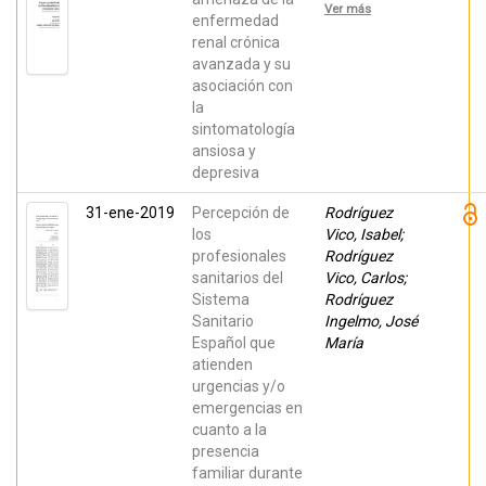
Alicia; García-
Mollà, Joaquín;
Ver más
Carpintero
Cabajo
enfermedad
Muñoz, Maria
Álvarez, Eva;
renal crónica
Angeles; de
Oltra
Diego-Cordero,
avanzada y su
Benavent, Ana
Rocío; Ruiz
María; Galán
asociación con
Repullo,
Serrano,
la
Carmen;
Antonio
Fernández
sintomatología
Rodríguez,
ansiosa y
María
Aranzazu;
depresiva
GONZÁLEZ
ARIAS,
31-ene-2019
Percepción de
Rodríguez
ROSARIO;
TARANCÓN
los
Vico, Isabel;
GÓMEZ,
profesionales
Rodríguez
PILAR; Pavón
Benítez, Laura
sanitarios del
Vico, Carlos;
Sistema
Rodríguez
Sanitario
Ingelmo, José
Español que
María
atienden
urgencias y/o
emergencias en
cuanto a la
presencia
familiar durante