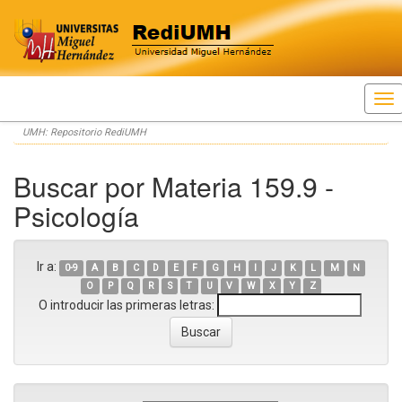
Skip
UMH: Repositorio RediUMH
navigation
Buscar por Materia 159.9 -
Psicología
Ir a:
0-9
A
B
C
D
E
F
G
H
I
J
K
L
M
N
O
P
Q
R
S
T
U
V
W
X
Y
Z
O introducir las primeras letras: