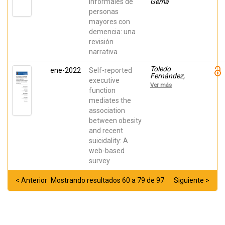
informales de
Gema
personas
mayores con
demencia: una
revisión
narrativa
Toledo
ene-2022
Self-reported
Fernández,
executive
Aldebarán;
Ver más
Baca
function
Hernández,
mediates the
Diego;
association
Guerrero
Hernández,
between obesity
Mariana;
and recent
Moreno
Barbosa,
suicidality: A
Osvaldo;
web-based
Villalobos
Gallegos, Luis
survey
< Anterior
Mostrando resultados 60 a 79 de 97
Siguiente >