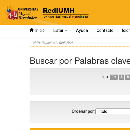
Inicio
Listar
Ayuda
Contacto
Idi
Skip
UMH: Repositorio RediUMH
navigation
Buscar por Palabras clav
Ir a:
0-9
A
B
Ordenar por: