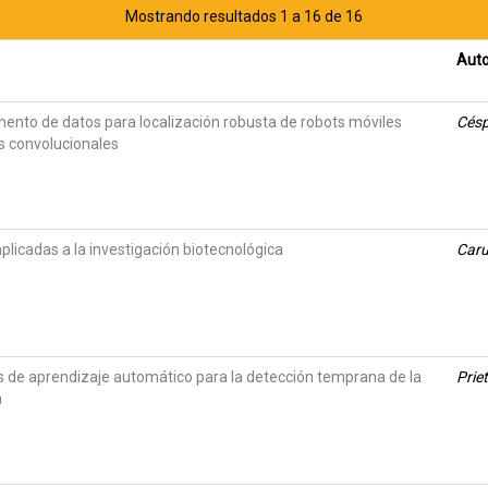
Mostrando resultados 1 a 16 de 16
Auto
mento de datos para localización robusta de robots móviles
Césp
s convolucionales
aplicadas a la investigación biotecnológica
Caru
s de aprendizaje automático para la detección temprana de la
Prie
a