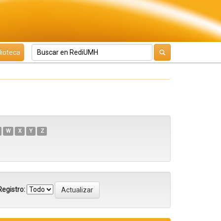
lioteca
W
X
Y
Z
egistro: