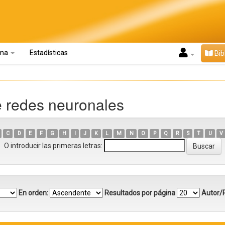
oma
Estadísticas
Bib
e redes neuronales
C
D
E
F
G
H
I
J
K
L
M
N
O
P
Q
R
S
T
U
V
O introducir las primeras letras:
En orden:
Resultados por página
Autor/R