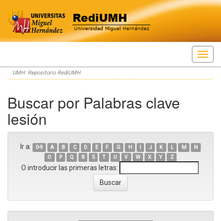
Skip
UMH: Repositorio RediUMH
navigation
Buscar por Palabras clave
lesión
Ir a:
0-9
A
B
C
D
E
F
G
H
I
J
K
L
M
N
O
P
Q
R
S
T
U
V
W
X
Y
Z
O introducir las primeras letras: