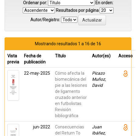
Ordenar por:
En orden:
Resultados por página
Autor/Registro:
Mostrando resultados 1 a 16 de 16
Vista
Fecha de
Título
Autor(es)
Acceso
previa
publicación
22-may-2025
Cómo afecta la
Picazo
biomecánica del
Muñoz,
pie a las lesiones
David
de ligamento
cruzado anterior
en futbolistas.
Revisión
bibliográfica
jun-2022
Consecuencias
Juan
del Return To
Ibáñez,