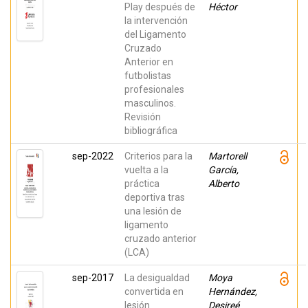
Play después de
Héctor
la intervención
del Ligamento
Cruzado
Anterior en
futbolistas
profesionales
masculinos.
Revisión
bibliográfica
sep-2022
Criterios para la
Martorell
vuelta a la
García,
práctica
Alberto
deportiva tras
una lesión de
ligamento
cruzado anterior
(LCA)
sep-2017
La desigualdad
Moya
convertida en
Hernández,
lesión
Desireé