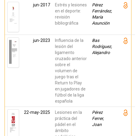
jun-2017
Estrés y lesiones
Pérez
en el deporte:
Ferrández,
revisión
María
bibliográfica
Asunción
jun-2023
Influencia de la
Bas
lesión del
Rodríguez,
ligamento
Alejandro
cruzado anterior
sobre el
volumen de
juego tras el
Return to Play
en jugadores de
fútbol de la liga
española
22-may-2025
Lesiones en la
Pérez
práctica del
Ferrer,
pádel en el
Joan
ámbito