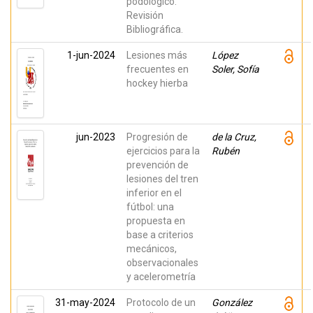
podológico.
Revisión
Bibliográfica.
1-jun-2024
Lesiones más
López
frecuentes en
Soler, Sofía
hockey hierba
jun-2023
Progresión de
de la Cruz,
ejercicios para la
Rubén
prevención de
lesiones del tren
inferior en el
fútbol: una
propuesta en
base a criterios
mecánicos,
observacionales
y acelerometría
31-may-2024
Protocolo de un
González