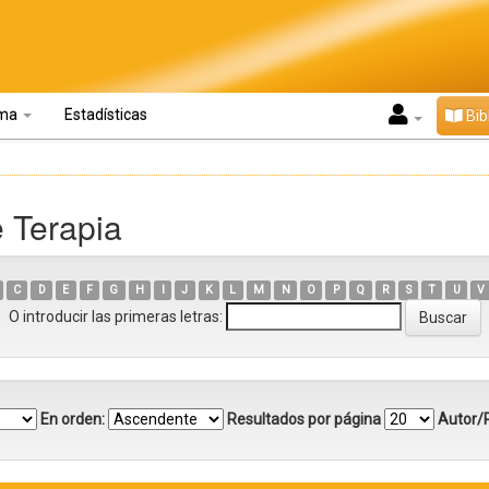
oma
Estadísticas
Bib
e Terapia
C
D
E
F
G
H
I
J
K
L
M
N
O
P
Q
R
S
T
U
V
O introducir las primeras letras:
En orden:
Resultados por página
Autor/R