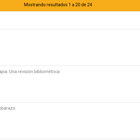
Mostrando resultados 1 a 20 de 24
ia: Una revisión bibliométrica
embarazo