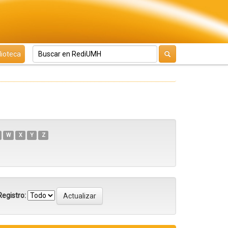
lioteca
W
X
Y
Z
egistro: