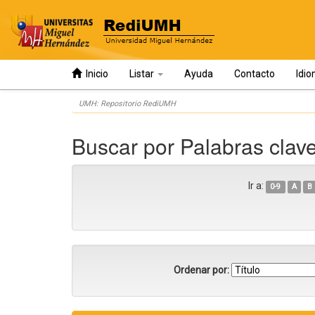
Inicio
Listar
Ayuda
Contacto
Idi
Skip
UMH: Repositorio RediUMH
navigation
Buscar por Palabras clav
Ir a:
0-9
A
B
Ordenar por: