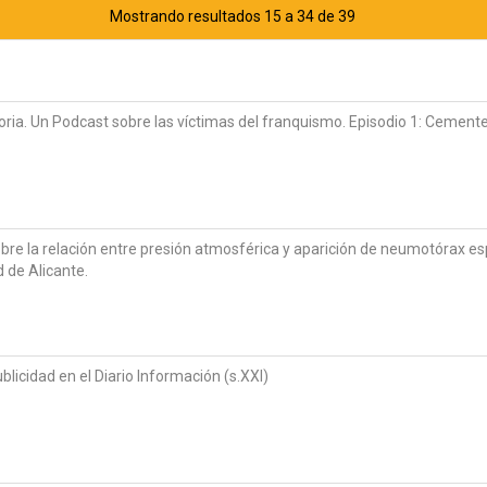
Mostrando resultados 15 a 34 de 39
ria. Un Podcast sobre las víctimas del franquismo. Episodio 1: Cemente
obre la relación entre presión atmosférica y aparición de neumotórax 
d de Alicante.
blicidad en el Diario Información (s.XXI)