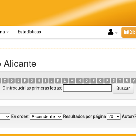
oma
Estadísticas
Bib
 Alicante
C
D
E
F
G
H
I
J
K
L
M
N
O
P
Q
R
S
T
U
V
O introducir las primeras letras:
En orden:
Resultados por página
Autor/R