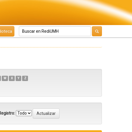
lioteca
W
X
Y
Z
egistro: