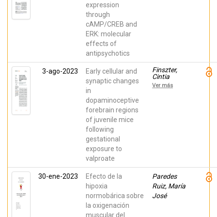
Cuellar,
expression
Fuencisla;
through
García-Díaz,
Nuria;
cAMP/CREB and
García
ERK: molecular
López,
Raquel;
effects of
Juncal-Ruiz,
antipsychotics
María;
Castro,
Elena; Díaz,
Finszter,
3-ago-2023
Early cellular and
Alvaro;
Cintia
synaptic changes
Vázquez-
Klaudia;
Ver más
Bourgon,
Kemecsei,
in
Javier;
Róbert
dopaminoceptive
García-
Gergely;
forebrain regions
Blanco,
Zachar,
Agustín;
Gergely;
of juvenile mice
Garro-
Holtkamp,
following
Martínez,
Sophie;
Emilio;
Echevarria,
gestational
Helena,
Diego;
exposure to
PISONERO;
Adorján,
Estirado,
István;
valproate
Alicia;
Ádám,
Ayesa-
Ágota;
30-ene-2023
Efecto de la
Paredes
Arriola,
Csillag,
Rosa;
András
hipoxia
Ruiz, María
López-
normobárica sobre
José
Giménez,
Juan
la oxigenación
muscular del