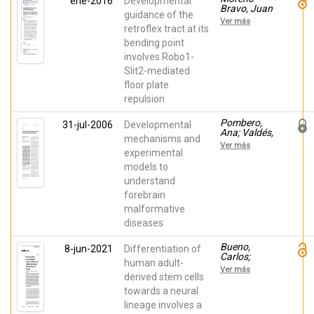
ene-2016
Developmental
Bravo, Juan
guidance of the
Antonio;
Ver más
Martínez-
retroflex tract at its
López,
bending point
Jesús E.;
involves Robo1-
Madrigal
Verdú, Pilar;
Slit2-mediated
Kim,
floor plate
Minkyung;
Mastick,
repulsion
Grant S.;
López-
Pombero,
31-jul-2006
Developmental
Bendito,
Ana; Valdés,
Guillermina;
mechanisms and
L.; Vieira, C.;
Martinez,
Ver más
Martínez, S.
experimental
Salvador;
Puelles,
models to
Eduardo
understand
forebrain
malformative
diseases
Bueno,
8-jun-2021
Differentiation of
Carlos;
human adult-
Martinez
Ver más
Morga,
derived stem cells
Marta;
towards a neural
García-
lineage involves a
Bernal,