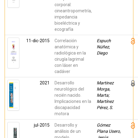
corporal:
cineantropometría,
impedancia
bioeléctrica y
ecografía
11-dic-2015
Correlación
Espuch
anatómica y
Núñez,
radiológica en la
Diego
cirugía lagrimal
con láser en
cadáver
2021
Desarrollo
Martinez
neurológico del
Morga,
recién nacido.
Marta;
Implicaciones en la
Martínez
discapacidad
Pérez, S.
motora
jul-2015
Desarrollo y
Gómez
análisis de un
Plana Usero,
modelo
Jesús