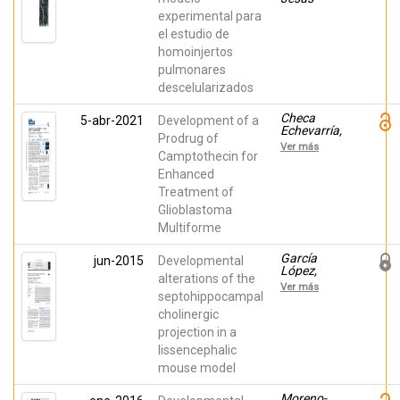
experimental para
el estudio de
homoinjertos
pulmonares
descelularizados
Checa
5-abr-2021
Development of a
Echevarría,
Prodrug of
Elisa; Rivero
Ver más
Buceta, Eva
Camptothecin for
María;
Enhanced
Sánchez
Treatment of
Martos,
Miguel
Glioblastoma
Ángel;
Multiforme
Martínez
Navarrete,
Gema; Soto-
García
jun-2015
Developmental
Sánchez,
López,
alterations of the
Cristina;
Raquel;
Ver más
Botella,
Pombero,
septohippocampal
Pablo;
Ana;
cholinergic
Fernández,
Domínguez,
Eduardo
projection in a
Eduardo;
Geijo
lissencephalic
Barrientos,
mouse model
Emilio;
Martínez,
Salvador
Moreno-