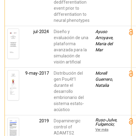
Marta;
dedifferentiation
Moraleda,
event prior to
José M.
differentiation to
neural phenotypes
jul-2024
Diseño y
Ayuso
evaluación de una
Arroyave,
plataforma
Maria del
avanzada para la
Mar
simulación de
visión artificial
9-may-2017
Distribución del
Morell
gen Pou4f1
Guerrero,
durante el
Natalia
desarrollo
embrionario del
sistema estato-
acústico
Ruso-Julve,
2019
Dopaminergic
Fulgencio;
control of
Pombero,
Ver más
Ana; Pilar-
ADAMTS2