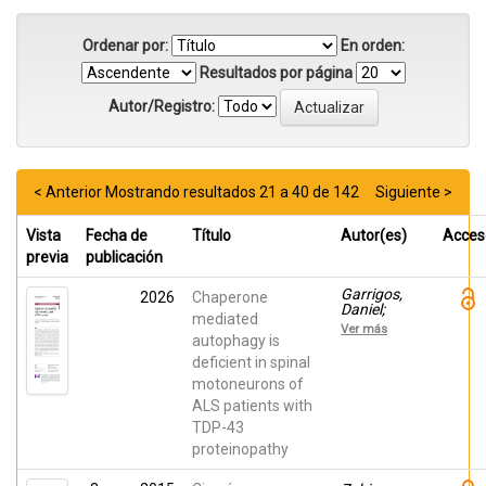
Ordenar por:
En orden:
Resultados por página
Autor/Registro:
< Anterior
Mostrando resultados 21 a 40 de 142
Siguiente >
Vista
Fecha de
Título
Autor(es)
Acces
previa
publicación
Garrigos,
2026
Chaperone
Daniel;
mediated
Martínez-
Ver más
Morga,
autophagy is
Marta;
deficient in spinal
Pombero,
motoneurons of
Ana; García-
Lopez,
ALS patients with
Raquel;
TDP-43
Pastor,
Diego;
proteinopathy
Riquelme,
Dolores;