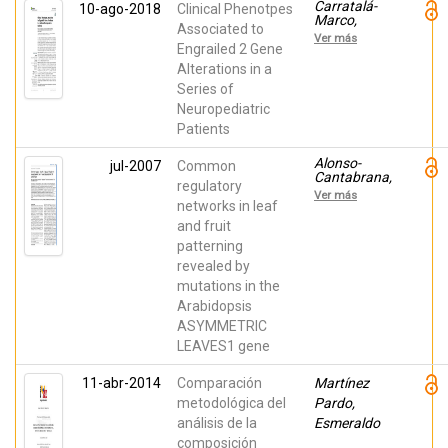
Carratalá-
10-ago-2018
Clinical Phenotpes
Marco,
Associated to
Francisco;
Ver más
Andreo-Lillo,
Engrailed 2 Gene
Patricia;
Alterations in a
Martinez
Series of
Morga,
Marta;
Neuropediatric
Escámez-
Patients
Martínez,
Teresa;
Botella-
Alonso-
jul-2007
Common
López,
Cantabrana,
regulatory
Arancha;
Hugo; Ripoll,
Ver más
Bueno,
Juan José;
networks in leaf
Carlos;
Ochando,
and fruit
Martínez,
Isabel; Vera,
Salvador
patterning
Antonio;
Ferrándiz,
revealed by
Cristina;
mutations in the
Martínez-
Laborda,
Arabidopsis
Antonio
ASYMMETRIC
LEAVES1 gene
11-abr-2014
Comparación
Martínez
metodológica del
Pardo,
análisis de la
Esmeraldo
composición