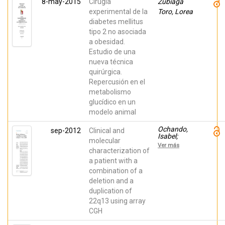
8-may-2015
Cirugía
Zubiaga
Blanquer
Blanquer,
experimental de la
Toro, Lorea
Miguel;
diabetes mellitus
Iniesta,
Francisca ;
tipo 2 no asociada
Valdor, Rut;
a obesidad.
Geijo-
Estudio de una
Barrientos,
Emilio;
nueva técnica
Hargus,
quirúrgica.
Gunnar;
Moraleda,
Repercusión en el
Jose M.;
metabolismo
Martínez,
Salvador
glucídico en un
modelo animal
Ochando,
sep-2012
Clinical and
Isabel;
molecular
Urbano,
Ver más
Antonio;
characterization of
Rubio,
a patient with a
Juana;
combination of a
Rueda,
Joaquin
deletion and a
duplication of
22q13 using array
CGH