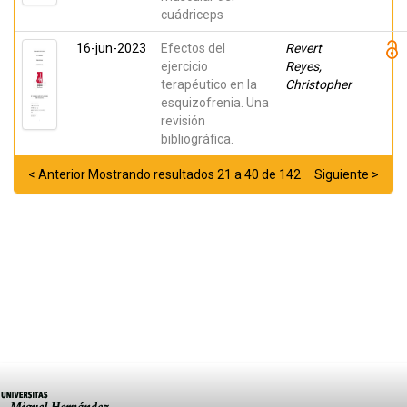
cuádriceps
16-jun-2023
Efectos del
Revert
ejercicio
Reyes,
terapéutico en la
Christopher
esquizofrenia. Una
revisión
bibliográfica.
< Anterior
Mostrando resultados 21 a 40 de 142
Siguiente >