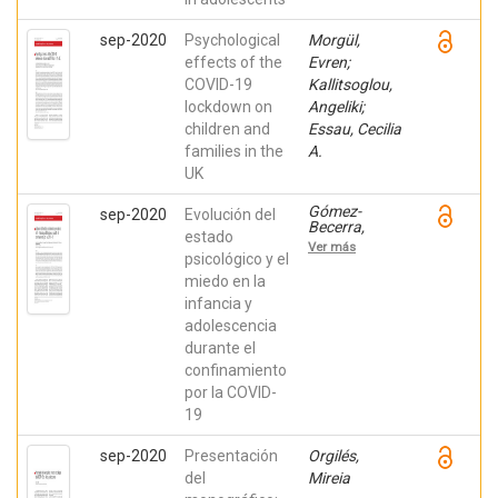
sep-2020
Psychological
Morgül,
effects of the
Evren;
COVID-19
Kallitsoglou,
lockdown on
Angeliki;
children and
Essau, Cecilia
families in the
A.
UK
Gómez-
sep-2020
Evolución del
Becerra,
estado
Inmaculada;
Ver más
Flujas, Juan
psicológico y el
Miguel;
miedo en la
Andrés,
infancia y
Magdalena;
Sánchez-
adolescencia
López, Pilar;
durante el
Fernández-
Torres,
confinamiento
Mercedes
por la COVID-
19
sep-2020
Presentación
Orgilés,
del
Mireia