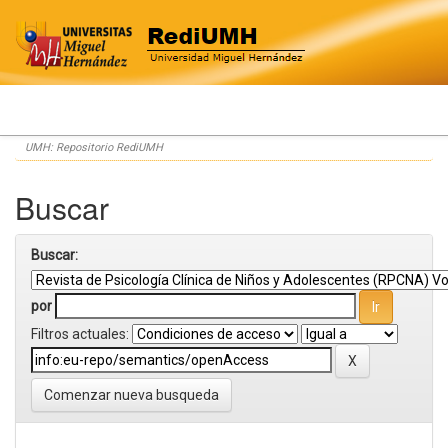
Skip
UMH: Repositorio RediUMH
navigation
Buscar
Buscar:
por
Filtros actuales:
Comenzar nueva busqueda