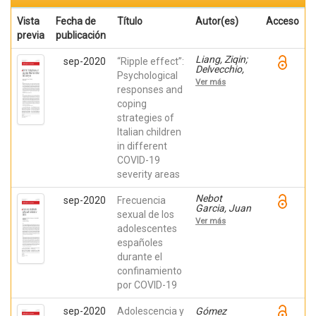
Vista
Fecha de
Título
Autor(es)
Acceso
previa
publicación
Liang, Ziqin;
sep-2020
“Ripple effect”:
Delvecchio,
Psychological
Elisa;
Ver más
Buratta,
responses and
Livia;
coping
Mazzeschi,
strategies of
Claudia
Italian children
in different
COVID-19
severity areas
Nebot
sep-2020
Frecuencia
Garcia, Juan
sexual de los
E.; Ruiz
Ver más
Palomino,
adolescentes
Estefanía;
españoles
Giménez
durante el
García,
Cristina; Gil
confinamiento
Llario, María
por COVID-19
Dolores;
Ballester
Arnal, Rafael
sep-2020
Adolescencia y
Gómez