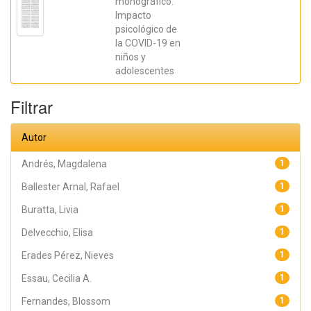
monográfico:
Impacto
psicológico de
la COVID-19 en
niños y
adolescentes
Filtrar
Autor
Andrés, Magdalena
1
Ballester Arnal, Rafael
1
Buratta, Livia
1
Delvecchio, Elisa
1
Erades Pérez, Nieves
1
Essau, Cecilia A.
1
Fernandes, Blossom
1