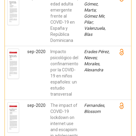
edad adulta
Gómez,
emergente
Marta;
frente al
Gómez Mir,
COVID-19 en
Pilar;
España y
Valenzuela,
República
Blas
Dominicana
sep-2020
Impacto
Erades Pérez,
psicológico del
Nieves;
confinamiento
Morales,
por la COVID-
Alexandra
19 en niños
españoles: un
estudio
transversal
sep-2020
The impact of
Fernandes,
COVID-19
Blossom
lockdown on
internet use
and escapism
in adolescents