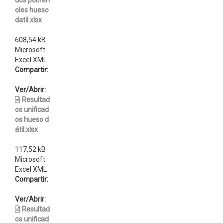
dos polifen
oles hueso
datil.xlsx
608,54 kB
Microsoft
Excel XML
Compartir:
Ver/Abrir:
Resultad
os unificad
os hueso d
átil.xlsx
117,52 kB
Microsoft
Excel XML
Compartir:
Ver/Abrir:
Resultad
os unificad