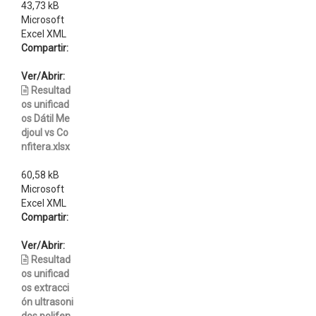
43,73 kB
Microsoft
Excel XML
Compartir:
Ver/Abrir:
Resultad
os unificad
os Dátil Me
djoul vs Co
nfitera.xlsx
60,58 kB
Microsoft
Excel XML
Compartir:
Ver/Abrir:
Resultad
os unificad
os extracci
ón ultrasoni