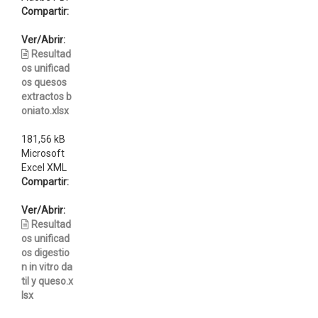
Compartir:
Ver/Abrir:
Resultad
os unificad
os quesos
extractos b
oniato.xlsx
181,56 kB
Microsoft
Excel XML
Compartir:
Ver/Abrir:
Resultad
os unificad
os digestio
n in vitro da
til y queso.x
lsx