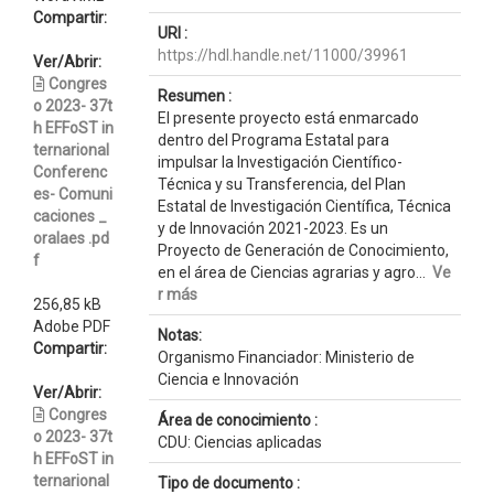
Compartir:
URI :
https://hdl.handle.net/11000/39961
Ver/Abrir:
Congres
Resumen :
o 2023- 37t
El presente proyecto está enmarcado
h EFFoST in
dentro del Programa Estatal para
ternarional
impulsar la Investigación Científico-
Conferenc
Técnica y su Transferencia, del Plan
es- Comuni
Estatal de Investigación Científica, Técnica
caciones _
y de Innovación 2021-2023. Es un
oralaes .pd
Proyecto de Generación de Conocimiento,
f
en el área de Ciencias agrarias y agro...
Ve
r más
256,85 kB
Adobe PDF
Notas:
Compartir:
Organismo Financiador: Ministerio de
Ciencia e Innovación
Ver/Abrir:
Congres
Área de conocimiento :
o 2023- 37t
CDU: Ciencias aplicadas
h EFFoST in
ternarional
Tipo de documento :