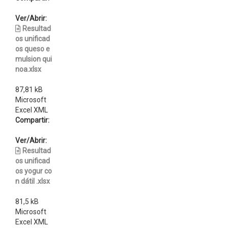
Ver/Abrir:
Resultad
os unificad
os queso e
mulsion qui
noa.xlsx
87,81 kB
Microsoft
Excel XML
Compartir:
Ver/Abrir:
Resultad
os unificad
os yogur co
n dátil .xlsx
81,5 kB
Microsoft
Excel XML