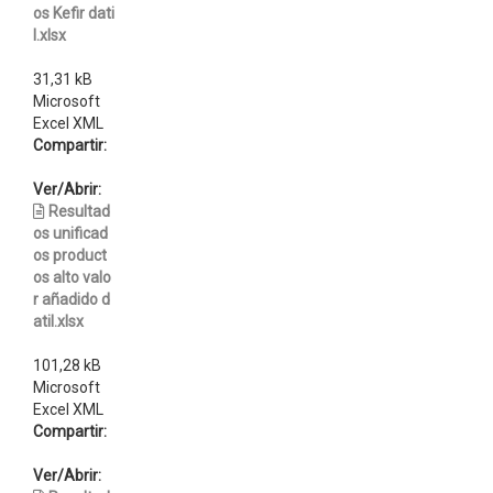
os Kefir dati
l.xlsx
31,31 kB
Microsoft
Excel XML
Compartir:
Ver/Abrir:
Resultad
os unificad
os product
os alto valo
r añadido d
atil.xlsx
101,28 kB
Microsoft
Excel XML
Compartir:
Ver/Abrir: