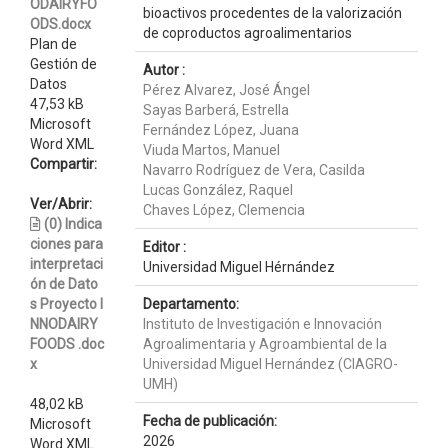
ODAIRYFO
bioactivos procedentes de la valorización
ODS.docx
de coproductos agroalimentarios
Plan de
Gestión de
Autor :
Datos
Pérez Alvarez, José Ángel
47,53 kB
Sayas Barberá, Estrella
Microsoft
Fernández López, Juana
Word XML
Viuda Martos, Manuel
Compartir:
Navarro Rodríguez de Vera, Casilda
Lucas González, Raquel
Ver/Abrir:
Chaves López, Clemencia
(0) Indica
ciones para
Editor :
interpretaci
Universidad Miguel Hérnández
ón de Dato
s Proyecto I
Departamento:
NNODAIRY
Instituto de Investigación e Innovación
FOODS .doc
Agroalimentaria y Agroambiental de la
x
Universidad Miguel Hernández (CIAGRO-
UMH)
48,02 kB
Fecha de publicación:
Microsoft
2026
Word XML