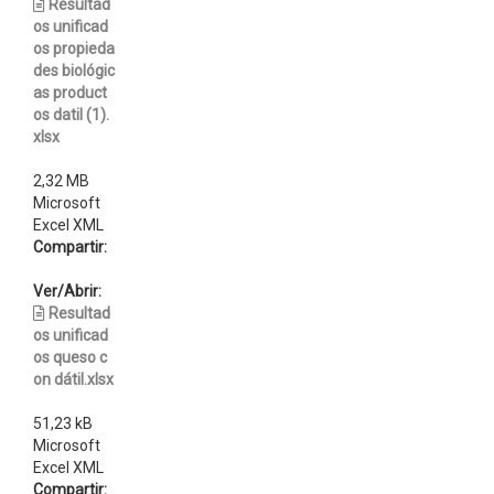
Resultad
os unificad
os propieda
des biológic
as product
os datil (1).
xlsx
2,32 MB
Microsoft
Excel XML
Compartir:
Ver/Abrir:
Resultad
os unificad
os queso c
on dátil.xlsx
51,23 kB
Microsoft
Excel XML
Compartir: