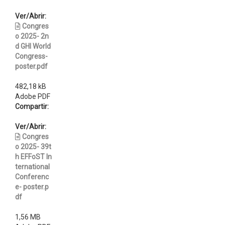
Ver/Abrir:
Congres
o 2025- 2n
d GHI World
Congress-
poster.pdf
482,18 kB
Adobe PDF
Compartir:
Ver/Abrir:
Congres
o 2025- 39t
h EFFoST In
ternational
Conferenc
e- poster.p
df
1,56 MB