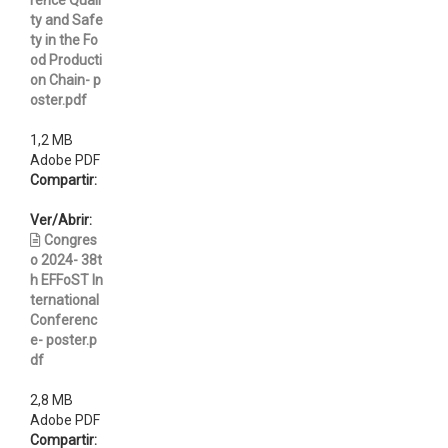
rence Quali
ty and Safe
ty in the Fo
od Producti
on Chain- p
oster.pdf
1,2 MB
Adobe PDF
Compartir:
Ver/Abrir:
Congres
o 2024- 38t
h EFFoST In
ternational
Conferenc
e- poster.p
df
2,8 MB
Adobe PDF
Compartir: