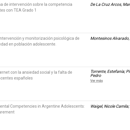
a de intervención sobre la competencia
De La Cruz Arcos, Mar
tes con TEA Grado 1
 intervención y monitorización psicológica de
Montesinos Alvarado,
edad en población adolescente.
Torrente, Estefanía; P
ernet con la ansiedad social y la falta de
Pedro
escentes españoles
Ver más
ental Competencies in Argentine Adolescents:
Waigel, Nicole Camila;
surement