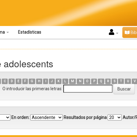
oma
Estadísticas
Bib
e adolescents
C
D
E
F
G
H
I
J
K
L
M
N
O
P
Q
R
S
T
U
V
O introducir las primeras letras:
En orden:
Resultados por página
Autor/R