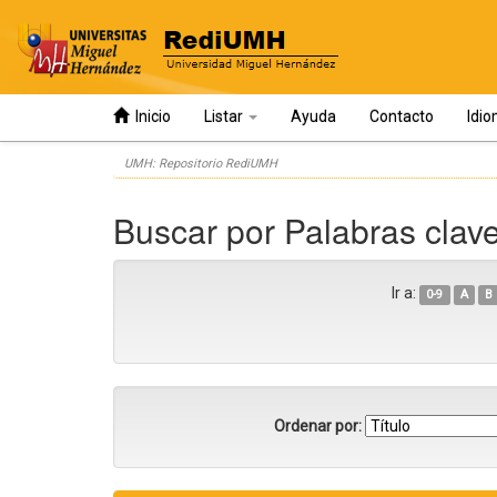
Inicio
Listar
Ayuda
Contacto
Idi
Skip
UMH: Repositorio RediUMH
navigation
Buscar por Palabras clav
Ir a:
0-9
A
B
Ordenar por: