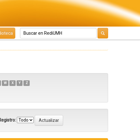
lioteca
W
X
Y
Z
egistro: