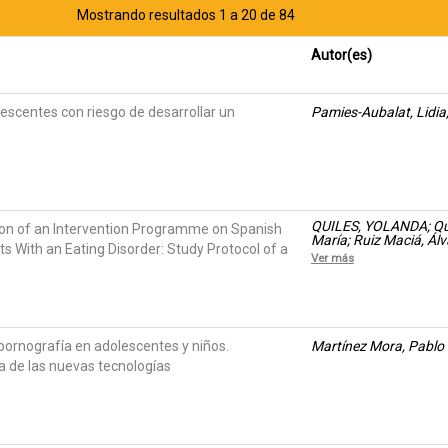
Mostrando resultados 1 a 20 de 84
Autor(es)
lescentes con riesgo de desarrollar un
Pamies-Aubalat, Lidi
QUILES, YOLANDA; Quil
on of an Intervention Programme on Spanish
María; Ruiz Maciá, Álv
s With an Eating Disorder: Study Protocol of a
Cristina; Elvira Cruañe
Ver más
ornografía en adolescentes y niños.
Martínez Mora, Pablo
ra de las nuevas tecnologías