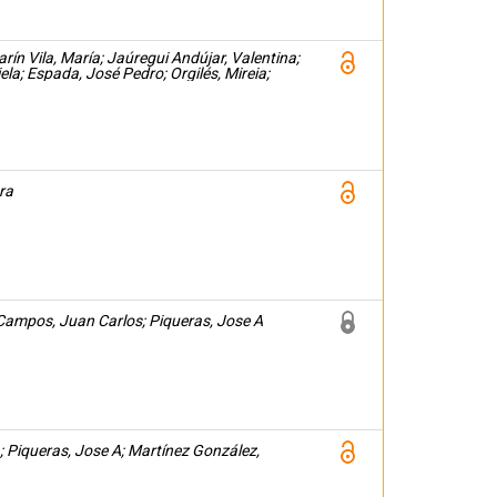
arín Vila, María; Jaúregui Andújar, Valentina;
la; Espada, José Pedro; Orgilés, Mireia;
ra
Campos, Juan Carlos; Piqueras, Jose A
; Piqueras, Jose A; Martínez González,