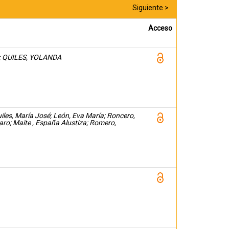
Siguiente >
Acceso
a; QUILES, YOLANDA
es, María José; León, Eva María; Roncero,
aro; Maite , España Alustiza; Romero,
s, Vicente