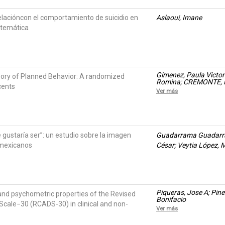
relacióncon el comportamiento de suicidio en
Aslaoui, Imane
stemática
Gimenez, Paula Victori
heory of Planned Behavior: A randomized
Romina; CREMONTE,
cents
Ver más
ustaría ser”: un estudio sobre la imagen
Guadarrama Guadarram
 mexicanos
César; Veytia López, 
Piqueras, Jose A; Pin
and psychometric properties of the Revised
Bonifacio
Scale−30 (RCADS-30) in clinical and non-
Ver más