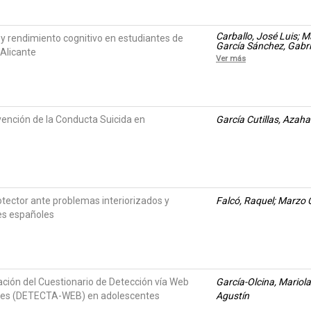
Carballo, José Luis; M
y rendimiento cognitivo en estudiantes de
García Sánchez, Gabrie
 Alicante
Piqueras, Jose A
Ver más
ención de la Conducta Suicida en
García Cutillas, Azaha
otector ante problemas interiorizados y
Falcó, Raquel; Marzo 
es españoles
dación del Cuestionario de Detección vía Web
García-Olcina, Mariola
ales (DETECTA-WEB) en adolescentes
Agustín