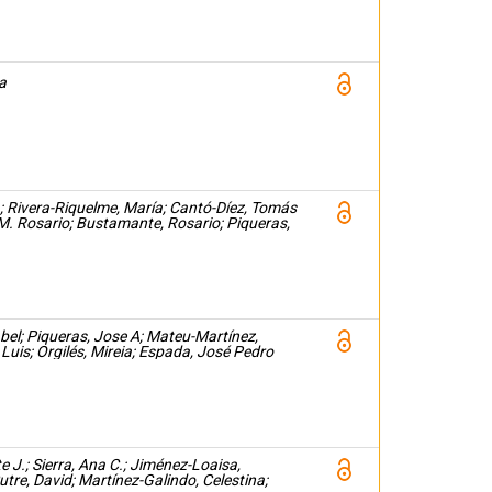
a
a; Rivera-Riquelme, María; Cantó-Díez, Tomás
M. Rosario; Bustamante, Rosario; Piqueras,
bel; Piqueras, Jose A; Mateu-Martínez,
 Luis; Orgilés, Mireia; Espada, José Pedro
te J.; Sierra, Ana C.; Jiménez-Loaisa,
tre, David; Martínez-Galindo, Celestina;