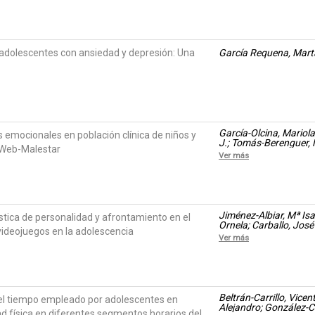
 adolescentes con ansiedad y depresión: Una
García Requena, Mart
García-Olcina, Mariol
s emocionales en población clínica de niños y
J.; Tomás-Berenguer, 
aWeb-Malestar
Jose A
Ver más
Jiménez-Albiar, Mª Isa
ística de personalidad y afrontamiento en el
Ornela; Carballo, José
s videojuegos en la adolescencia
Ver más
Beltrán-Carrillo, Vicen
el tiempo empleado por adolescentes en
Alejandro; González-Cu
ad física en diferentes segmentos horarios del