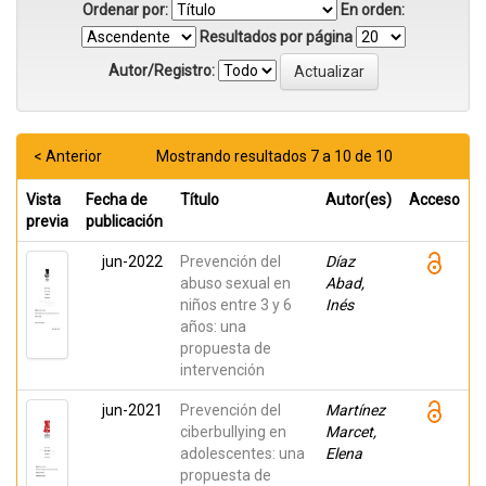
Ordenar por:
En orden:
Resultados por página
Autor/Registro:
< Anterior
Mostrando resultados 7 a 10 de 10
Vista
Fecha de
Título
Autor(es)
Acceso
previa
publicación
jun-2022
Prevención del
Díaz
abuso sexual en
Abad,
niños entre 3 y 6
Inés
años: una
propuesta de
intervención
jun-2021
Prevención del
Martínez
ciberbullying en
Marcet,
adolescentes: una
Elena
propuesta de