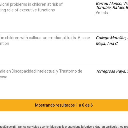
Barrau Alonso, Ví
oral problems in children at risk of
Torrubia, Rafael; B
ng role of executive functions
Molinuevo, Beatri
Ver más
n children with callous-unemotional traits: A case
Gallego Matellán,
ention
Mejía, Ana C.
ria en Discapacidad Intelectual y Trastorno de
Torregrosa Payá, 
caso
Mostrando resultados 1 a 6 de 6
igación de utilizar los servicios y contenidos que le proporciona la Universidad, en particular, los r