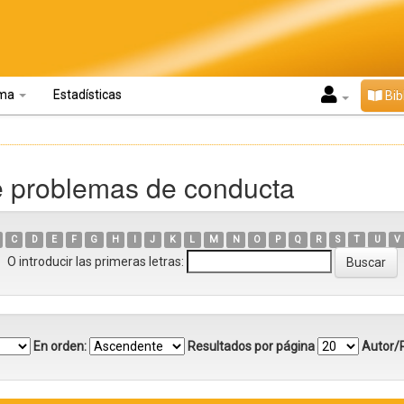
oma
Estadísticas
Bib
e problemas de conducta
C
D
E
F
G
H
I
J
K
L
M
N
O
P
Q
R
S
T
U
V
O introducir las primeras letras:
En orden:
Resultados por página
Autor/R