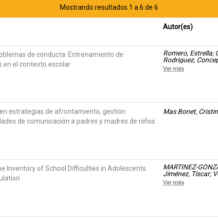
Mostrando resultados 1 a 6 de 6
Autor(es)
Romero, Estrella; 
problemas de conducta: Entrenamiento de
Rodriguez, Conce
 en el contexto escolar
Ver más
n estrategias de afrontamiento, gestión
Mas Bonet, Cristi
idades de comunicación a padres y madres de niños
MARTINEZ-GONZAL
e Inventory of School Difficulties in Adolescents
Jiménez, Tíscar; V
ulation
Ver más