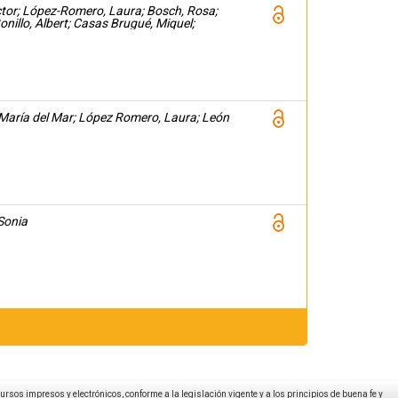
ctor; López-Romero, Laura; Bosch, Rosa;
onillo, Albert; Casas Brugué, Miquel;
z
 María del Mar; López Romero, Laura; León
Sonia
ecursos impresos y electrónicos, conforme a la legislación vigente y a los principios de buena fe y