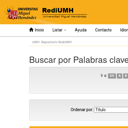
Inicio
Listar
Ayuda
Contacto
Idi
Skip
UMH: Repositorio RediUMH
navigation
Buscar por Palabras clav
Ir a:
0-9
A
B
Ordenar por: