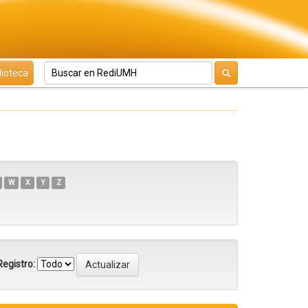
lioteca
W
X
Y
Z
egistro: