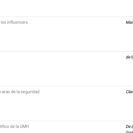
 los influencers
Mart
de l
n aras de la seguridad
Cle
tífico de la UMH
De L
Gos