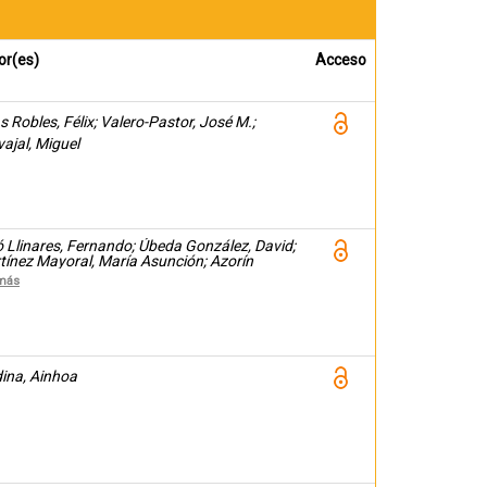
or(es)
Acceso
s Robles, Félix; Valero-Pastor, José M.;
ajal, Miguel
ó Llinares, Fernando; Úbeda González, David;
tínez Mayoral, María Asunción; Azorín
eda, José María
más
ina, Ainhoa