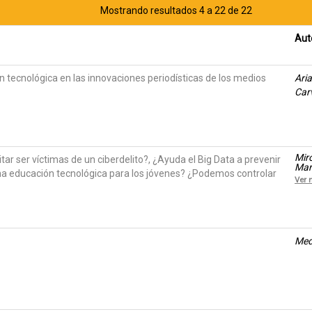
Mostrando resultados 4 a 22 de 22
Aut
 tecnológica en las innovaciones periodísticas de los medios
Aria
Carv
Mir
 ser víctimas de un ciberdelito?, ¿Ayuda el Big Data a prevenir
Mar
na educación tecnológica para los jóvenes? ¿Podemos controlar
Pov
Ver 
Med