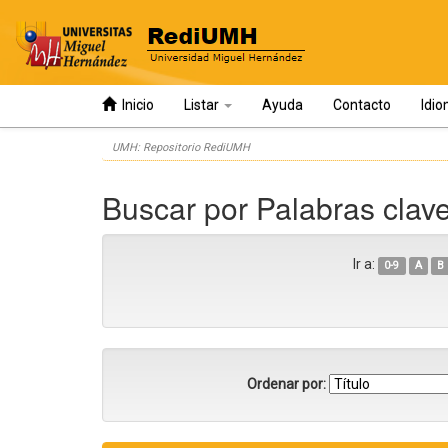
Inicio
Listar
Ayuda
Contacto
Idi
Skip
UMH: Repositorio RediUMH
navigation
Buscar por Palabras clav
Ir a:
0-9
A
B
Ordenar por: