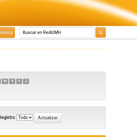
lioteca
W
X
Y
Z
egistro: