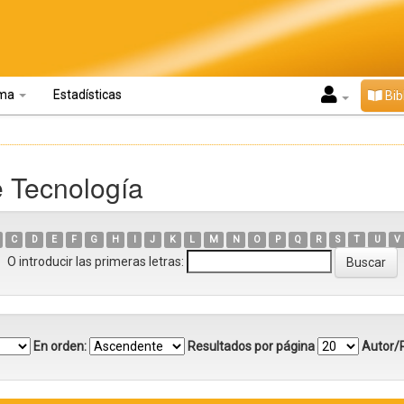
oma
Estadísticas
Bib
e Tecnología
C
D
E
F
G
H
I
J
K
L
M
N
O
P
Q
R
S
T
U
V
O introducir las primeras letras:
En orden:
Resultados por página
Autor/R