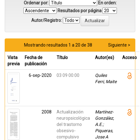
Ordenar por:
En orden:
Resultados por página
Autor/Registro:
Mostrando resultados 1 a 20 de 38
Siguiente >
Vista
Fecha de
Título
Autor(es)
Acceso
previa
publicación
6-sep-2020
03 09 00:00
Quiles
Ferri, Maite
2008
Actualización
Martínez-
neuropsicológica
González,
del trastorno
A.E.;
obsesivo-
Piqueras,
compulsivo
Jose A