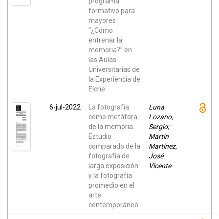
programa
formativo para
mayores
“¿Cómo
entrenar la
memoria?” en
las Aulas
Universitarias de
la Experiencia de
Elche
6-jul-2022
La fotografía
Luna
como metáfora
Lozano,
de la memoria.
Sergio;
Estudio
Martín
comparado de la
Martínez,
fotografía de
José
larga exposición
Vicente
y la fotografía
promedio en el
arte
contemporáneo