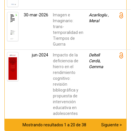
30-mar-2026
Imagen e
Acarlioglu ,
Imaginario:
Meral
trans-
temporalidad en
Tiempos de
Guerra
jun-2024
Impacto de la
Deltell
deficiencia de
Cerdà,
hierro en el
Gemma
rendimiento
cognitivo:
revisión
bibliográfica y
propuesta de
intervención
educativa en
adolescentes
Mostrando resultados 1 a 20 de 38
Siguiente >