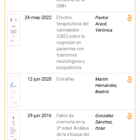
UMH
24-may-2022
Efectos
Pastor
terapéuticos del
Aracil,
cannabidiol
Verónica
(CBD) sobre la
cognición en
pacientes con
trastornos
neurológicos y
psiquiátricos
12-jun-2020
Entrañas
Martín
Hernández,
Beatriz
29-jun-2016
Fallos de
González
memoria en la
Sánchez,
3ª edad: Análisis
Itzíar
de la eficacia del