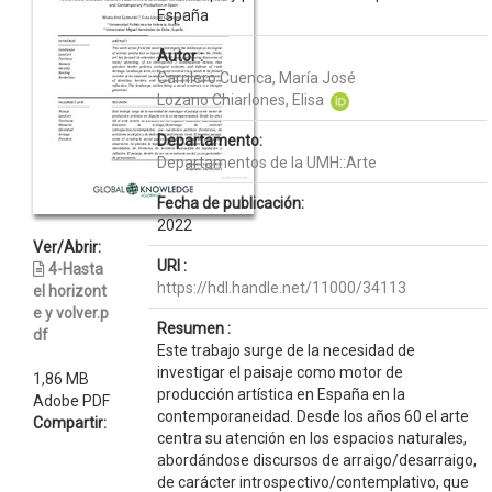
España
Autor :
Carrilero Cuenca, María José
Lozano Chiarlones, Elisa
Departamento:
Departamentos de la UMH::Arte
Fecha de publicación:
2022
Ver/Abrir:
URI :
4-Hasta
https://hdl.handle.net/11000/34113
el horizont
e y volver.p
Resumen :
df
Este trabajo surge de la necesidad de
investigar el paisaje como motor de
1,86 MB
producción artística en España en la
Adobe PDF
contemporaneidad. Desde los años 60 el arte
Compartir:
centra su atención en los espacios naturales,
abordándose discursos de arraigo/desarraigo,
de carácter introspectivo/contemplativo, que