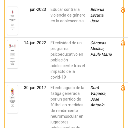
jun-2023
Educar contra la
Beferull
violencia de género
Escutia,
en la adolescencia
Jose
14-jun-2022
Efectividad de un
Cánovas
programa
Medina,
psicoeducativo en
Paula María
población
adolescente tras el
impacto de la
covid-19
30-jun-2017
Efecto agudo de la
Durá
fatiga generada
Vaquera,
por un partido de
José
fútbol en medidas
Antonio
de rendimiento
neuromuscular en
jugadores
adolescentes de