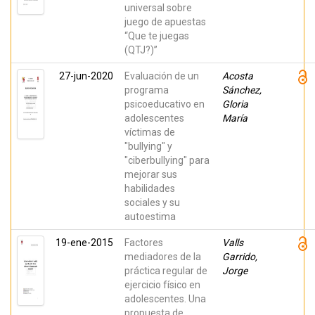
universal sobre
juego de apuestas
“Que te juegas
(QTJ?)”
27-jun-2020
Evaluación de un
Acosta
programa
Sánchez,
psicoeducativo en
Gloria
adolescentes
María
víctimas de
"bullying" y
"ciberbullying" para
mejorar sus
habilidades
sociales y su
autoestima
19-ene-2015
Factores
Valls
mediadores de la
Garrido,
práctica regular de
Jorge
ejercicio físico en
adolescentes. Una
propuesta de