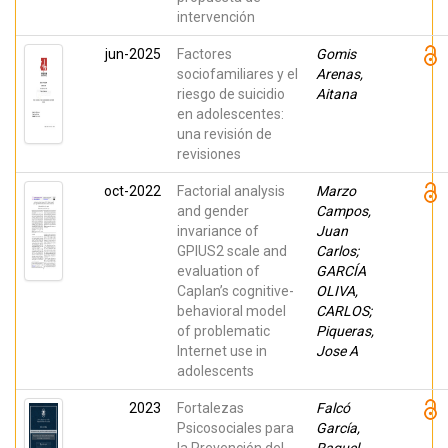
intervención
jun-2025
Factores
Gomis
sociofamiliares y el
Arenas,
riesgo de suicidio
Aitana
en adolescentes:
una revisión de
revisiones
oct-2022
Factorial analysis
Marzo
and gender
Campos,
invariance of
Juan
GPIUS2 scale and
Carlos;
evaluation of
GARCÍA
Caplan’s cognitive-
OLIVA,
behavioral model
CARLOS;
of problematic
Piqueras,
Internet use in
Jose A
adolescents
2023
Fortalezas
Falcó
Psicosociales para
García,