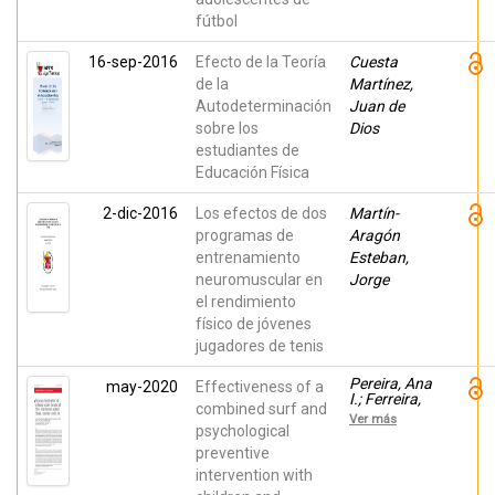
fútbol
16-sep-2016
Efecto de la Teoría
Cuesta
de la
Martínez,
Autodeterminación
Juan de
sobre los
Dios
estudiantes de
Educación Física
2-dic-2016
Los efectos de dos
Martín-
programas de
Aragón
entrenamiento
Esteban,
neuromuscular en
Jorge
el rendimiento
físico de jóvenes
jugadores de tenis
Pereira, Ana
may-2020
Effectiveness of a
I.; Ferreira,
combined surf and
Catarina;
Ver más
Oliveira,
psychological
Marcia;
preventive
Evangelista,
intervention with
Ema S.;
Ferreira,