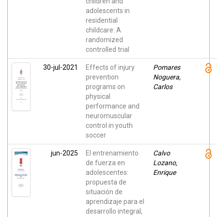
children and
Jose;
adolescents in
Roberto,
Magda S.;
residential
Tereso,
childcare: A
Sara;
Pereira, Ana
randomized
M.; Neves,
controlled trial
Sofía;
Crespo
Quiles,
30-jul-2021
Effects of injury
Pomares
Carla
prevention
Noguera,
programs on
Carlos
physical
performance and
neuromuscular
control in youth
soccer
jun-2025
El entrenamiento
Calvo
de fuerza en
Lozano,
adolescentes:
Enrique
propuesta de
situación de
aprendizaje para el
desarrollo integral,