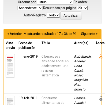
Ordenar por:
En orden:
Resultados por página
Autor/Registro:
< Anterior
Mostrando resultados 17 a 36 de 91
Siguiente >
Vista
Fecha de
Título
Autor(es)
Acces
previa
publicación
ene-2019
Ciberacoso y
Ruíz Martín,
ansiedad social en
Andrea;
adolescentes: una
Bono
revisión
Cabré,
sistemática
Roser;
Magallón
Neri,
Ernesto
19-feb-2011
Conductas
Pamies-
alimentarias de
Aubalat,