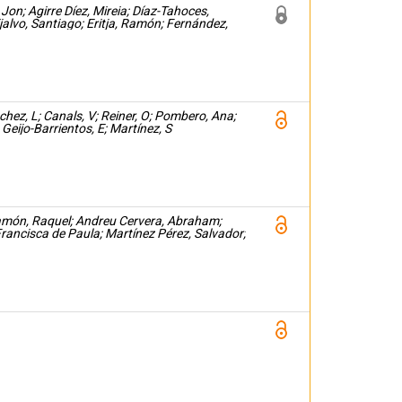
on; Agirre Díez, Mireia; Díaz-Tahoces,
ijalvo, Santiago; Eritja, Ramón; Fernández,
ez, L; Canals, V; Reiner, O; Pombero, Ana;
 Geijo-Barrientos, E; Martínez, S
món, Raquel; Andreu Cervera, Abraham;
Francisca de Paula; Martínez Pérez, Salvador;
 de La Torre, Eduardo