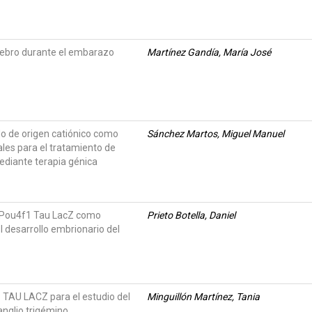
ebro durante el embarazo
Martínez Gandía, María José
do de origen catiónico como
Sánchez Martos, Miguel Manuel
rales para el tratamiento de
diante terapia génica
 Pou4f1 Tau LacZ como
Prieto Botella, Daniel
l desarrollo embrionario del
 TAU LACZ para el estudio del
Minguillón Martínez, Tania
anglio trigémino