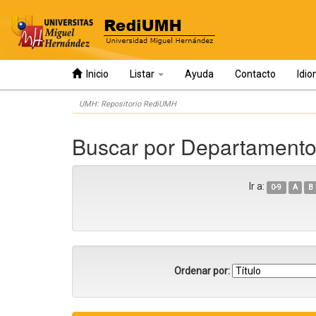
Inicio
Listar
Ayuda
Contacto
Idi
Skip
UMH: Repositorio RediUMH
navigation
Buscar por Departamento
Ir a:
0-9
A
B
Ordenar por: