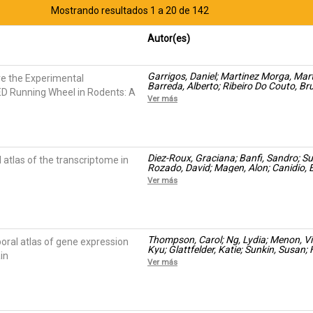
Mostrando resultados 1 a 20 de 142
Autor(es)
Garrigos, Daniel; Martinez Morga, Mart
re the Experimental
Barreda, Alberto; Ribeiro Do Couto, B
ED Running Wheel in Rodents: A
Luis
Ver más
Diez-Roux, Graciana; Banfi, Sandro; Su
 atlas of the transcriptome in
Rozado, David; Magen, Alon; Canidio, E
Lin-Marq, Nathalie; Koch, Muriel; Bilio
Ver más
Roberta
Thompson, Carol; Ng, Lydia; Menon, Vi
oral atlas of gene expression
Kyu; Glattfelder, Katie; Sunkin, Susan;
in
Garcia-López, Raquel; Martínez, Almu
Ver más
Wakeman, Wayne