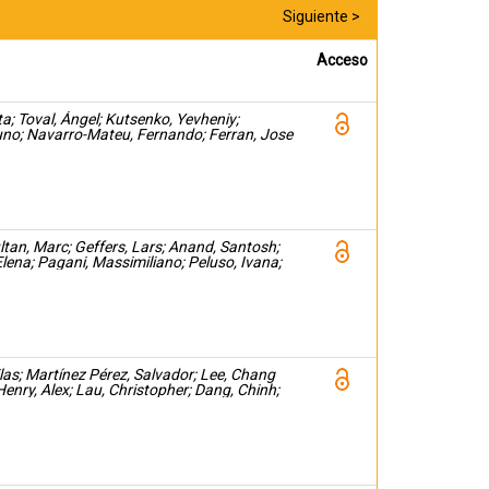
Siguiente >
Acceso
a; Toval, Ángel; Kutsenko, Yevheniy;
runo; Navarro-Mateu, Fernando; Ferran, Jose
ltan, Marc; Geffers, Lars; Anand, Santosh;
lena; Pagani, Massimiliano; Peluso, Ivana;
, Marchesa; Cantinello, Inmaculada; Verde,
las; Martínez Pérez, Salvador; Lee, Chang
 Henry, Alex; Lau, Christopher; Dang, Chinh;
dena; Pombero, Ana; Rubenstein, John L.R.;