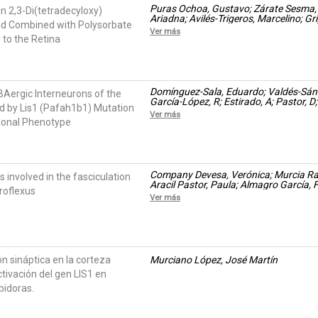
Puras Ochoa, Gustavo; Zárate Sesma, J
n 2,3-Di(tetradecyloxy)
Ariadna; Avilés-Trigeros, Marcelino; Gr
id Combined with Polysorbate
Eduardo; Pedraz, José Luis
Ver más
y to the Retina
Domínguez-Sala, Eduardo; Valdés-Sánch
BAergic Interneurons of the
García-López, R; Estirado, A; Pastor, D;
d by Lis1 (Pafah1b1) Mutation
Ver más
ional Phenotype
Company Devesa, Verónica; Murcia Ra
involved in the fasciculation
Aracil Pastor, Paula; Almagro García, 
troflexus
Echevarría, Diego; de Puelles Martínez
Ver más
ón sináptica en la corteza
Murciano López, José Martín
ctivación del gen LIS1 en
bidoras.