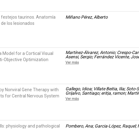
s festejos taurinos. Anatomía
Miñano Pérez, Alberto
l de los lesionados
Martínez-Álvarez, Antonio; Crespo-Ca
 Model for a Cortical Visual
Asensi, Sergio; Ferrández Vicente, Jo
ti-Objective Optimization
Ver más
Gallego, Idioa; Villate Beitia, Ilia; So
by Nonviral Gene Therapy with
Grijalvo, Santiago; eritja, ramon; Ma
its for Central Nervous System
López Méndez, Tania; Puras, Gustavo;
Ver más
s: physiology and pathological
Pombero, Ana; Garcia-López, Raquel; 