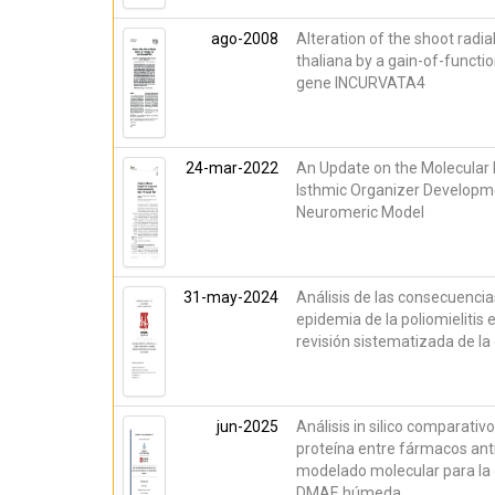
ago-2008
Alteration of the shoot radia
thaliana by a gain-of-function
gene INCURVATA4
24-mar-2022
An Update on the Molecular
Isthmic Organizer Developme
Neuromeric Model
31-may-2024
Análisis de las consecuenci
epidemia de la poliomielitis 
revisión sistematizada de la
jun-2025
Análisis in silico comparativ
proteína entre fármacos an
modelado molecular para la 
DMAE húmeda.