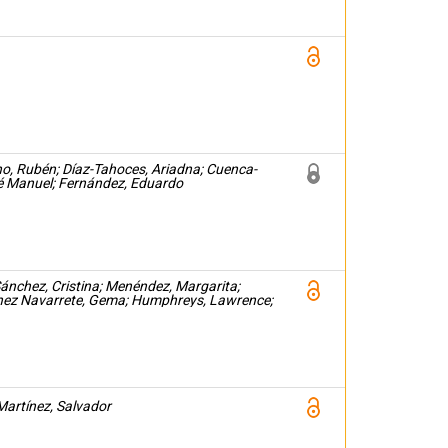
no, Rubén; Díaz-Tahoces, Ariadna; Cuenca-
sé Manuel; Fernández, Eduardo
to-Sánchez, Cristina; Menéndez, Margarita;
rtínez Navarrete, Gema; Humphreys, Lawrence;
 Fernández, Eduardo; Pedraz, José Luis
Martínez, Salvador