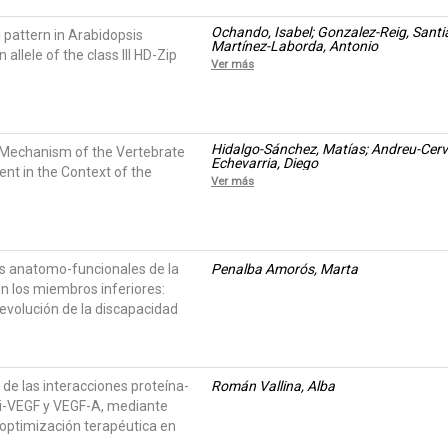
Ochando, Isabel; Gonzalez-Reig, Santia
l pattern in Arabidopsis
Martínez-Laborda, Antonio
 allele of the class III HD-Zip
Ver más
Hidalgo-Sánchez, Matías; Andreu-Cerver
 Mechanism of the Vertebrate
Echevarria, Diego
nt in the Context of the
Ver más
as anatomo-funcionales de la
Penalba Amorós, Marta
en los miembros inferiores:
 evolución de la discapacidad
o de las interacciones proteína-
Román Vallina, Alba
ti-VEGF y VEGF-A, mediante
optimización terapéutica en