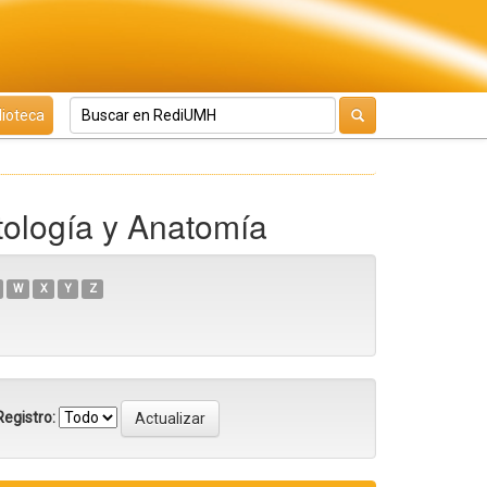
lioteca
ología y Anatomía
W
X
Y
Z
egistro: