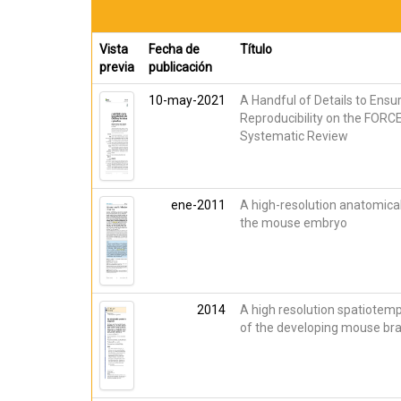
Vista
Fecha de
Título
previa
publicación
10-may-2021
A Handful of Details to Ensu
Reproducibility on the FORC
Systematic Review
ene-2011
A high-resolution anatomical
the mouse embryo
2014
A high resolution spatiotemp
of the developing mouse bra