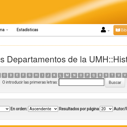
oma
Estadísticas
Bib
s Departamentos de la UMH::Hist
C
D
E
F
G
H
I
J
K
L
M
N
O
P
Q
R
S
T
U
V
O introducir las primeras letras:
En orden:
Resultados por página
Autor/R