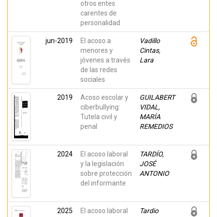
otros entes
carentes de
personalidad
jun-2019
El acoso a
Vadillo
menores y
Cintas,
jóvenes a través
Lara
de las redes
sociales
2019
Acoso escolar y
GUILABERT
ciberbullying:
VIDAL,
Tutela civil y
MARÍA
penal
REMEDIOS
2024
El acoso laboral
TARDÍO,
y la legislación
JOSÉ
sobre protección
ANTONIO
del informante
2025
El acoso laboral
Tardio