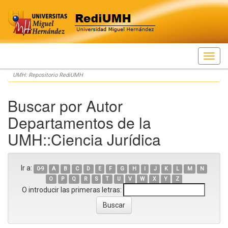
Skip
UMH: Repositorio RediUMH
navigation
Buscar por Autor
Departamentos de la
UMH::Ciencia Jurídica
Ir a:
0-9
A
B
C
D
E
F
G
H
I
J
K
L
M
N
O
P
Q
R
S
T
U
V
W
X
Y
Z
O introducir las primeras letras: