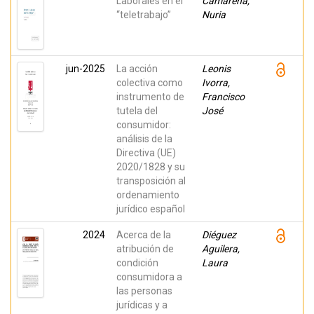
Laborales en el
Camarena,
“teletrabajo”
Nuria
jun-2025
La acción
Leonis
colectiva como
Ivorra,
instrumento de
Francisco
tutela del
José
consumidor:
análisis de la
Directiva (UE)
2020/1828 y su
transposición al
ordenamiento
jurídico español
2024
Acerca de la
Diéguez
atribución de
Aguilera,
condición
Laura
consumidora a
las personas
jurídicas y a