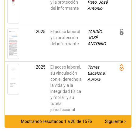
y la protección
Pato, José
del informante
Antonio
2025
El acoso laboral
TARDÍO,
y la protección
JOSÉ
del informante
ANTONIO
2025
El acoso laboral,
Torres
su vinculación
Escalona,
con el derecho a
Aurora
la vida y a la
integridad física
y moral, y su
tutela
jurisdiccional
Mostrando resultados 1 a 20 de 1576
Siguiente >