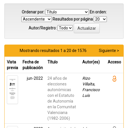
Ordenar por:
En orden:
Resultados por página
Autor/Registro:
Mostrando resultados 1 a 20 de 1576
Siguiente >
Vista
Fecha de
Título
Autor(es)
Acceso
previa
publicación
jun-2022
24 años de
Rizo
elecciones
Villalta,
autonómicas
Francisco
con el Estatuto
Luís
de Autonomía
en la Comunitat
Valenciana
(1982-2006)