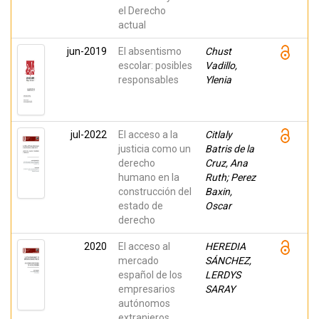
el Derecho
actual
jun-2019
El absentismo
Chust
escolar: posibles
Vadillo,
responsables
Ylenia
jul-2022
El acceso a la
Citlaly
justicia como un
Batris de la
derecho
Cruz, Ana
humano en la
Ruth; Perez
construcción del
Baxin,
estado de
Oscar
derecho
2020
El acceso al
HEREDIA
mercado
SÁNCHEZ,
español de los
LERDYS
empresarios
SARAY
autónomos
extranjeros