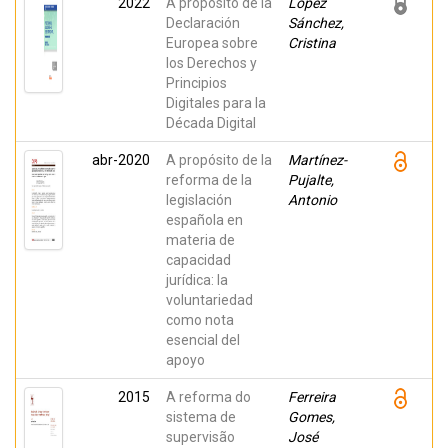
2022
A propósito de la
López
Declaración
Sánchez,
Europea sobre
Cristina
los Derechos y
Principios
Digitales para la
Década Digital
abr-2020
A propósito de la
Martínez-
reforma de la
Pujalte,
legislación
Antonio
española en
materia de
capacidad
jurídica: la
voluntariedad
como nota
esencial del
apoyo
2015
A reforma do
Ferreira
sistema de
Gomes,
supervisão
José