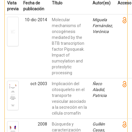
Vista
Fecha de
Título
Autor(es)
Acceso
previa
publicación
10-dic-2014
Molecular
Miguela
mechanisms of
Fernández,
oncogénesis
Verónica
mediated by the
BTB transcription
factor Pipsqueak.
Impact of
sumoylation and
proteolytic
processing
oct-2003
Implicación del
Ñeco
citosqueleto en el
Aladid,
transporte
Patricia
vesicular asociado
a la secreción en la
célula cromafín
2008
Búsqueda y
Guillén
caracterización
Casas,