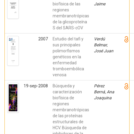
biofísica de las
Jaime
regiones
membranotrópicas
de la glicoproteína
S del SARS-cOV
2007
Estudio del tafi y
Verdú
sus principales
Belmar,
polimorfismos
José Juan
genéticos en la
enfermedad
tromboembólica
venosa
19-sep-2008
Búsqueda y
Pérez
caracterización
Berná, Ana
biofísica de
Joaquina
regiones
membranotrópicas
de las proteínas
estructurales de
HCV. Búsqueda de
inhibidores de la