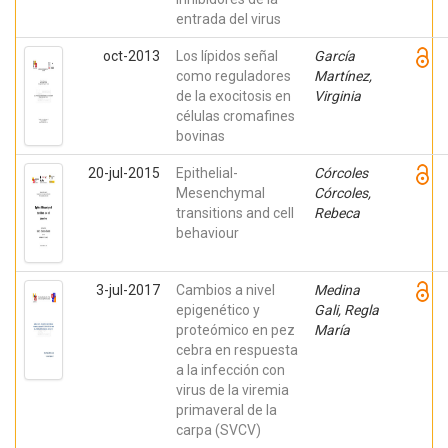
entrada del virus
oct-2013
Los lípidos señal
García
como reguladores
Martínez,
de la exocitosis en
Virginia
células cromafines
bovinas
20-jul-2015
Epithelial-
Córcoles
Mesenchymal
Córcoles,
transitions and cell
Rebeca
behaviour
3-jul-2017
Cambios a nivel
Medina
epigenético y
Gali, Regla
proteómico en pez
María
cebra en respuesta
a la infección con
virus de la viremia
primaveral de la
carpa (SVCV)