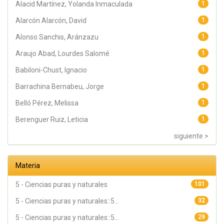
Alacid Martínez, Yolanda Inmaculada
1
Alarcón Alarcón, David
1
Alonso Sanchis, Aránzazu
1
Araujo Abad, Lourdes Salomé
1
Babiloni-Chust, Ignacio
1
Barrachina Bernabeu, Jorge
1
Belló Pérez, Melissa
1
Berenguer Ruiz, Leticia
1
siguiente >
Materia
5 - Ciencias puras y naturales
101
5 - Ciencias puras y naturales::5...
32
5 - Ciencias puras y naturales::5...
29