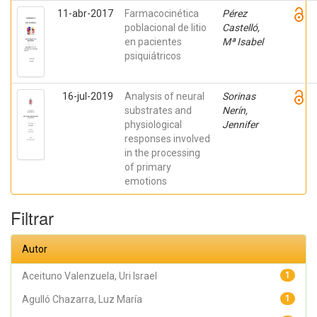
11-abr-2017
Farmacocinética
Pérez
poblacional de litio
Castelló,
en pacientes
Mª Isabel
psiquiátricos
16-jul-2019
Analysis of neural
Sorinas
substrates and
Nerín,
physiological
Jennifer
responses involved
in the processing
of primary
emotions
Filtrar
Autor
Aceituno Valenzuela, Uri Israel
1
Agulló Chazarra, Luz María
1