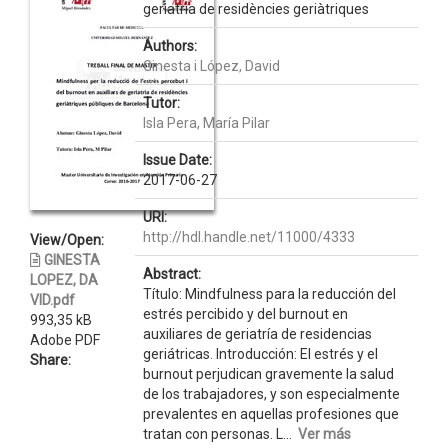
geriatria de residències geriàtriques
Authors:
Ginesta i López, David
Tutor:
Isla Pera, María Pilar
Issue Date:
2017-06-27
URI:
http://hdl.handle.net/11000/4333
View/Open:
GINESTA
Abstract:
LOPEZ, DA
Título: Mindfulness para la reducción del
VID.pdf
estrés percibido y del burnout en
993,35 kB
auxiliares de geriatría de residencias
Adobe PDF
geriátricas. Introducción: El estrés y el
Share:
burnout perjudican gravemente la salud
de los trabajadores, y son especialmente
prevalentes en aquellas profesiones que
tratan con personas. L...
Ver más