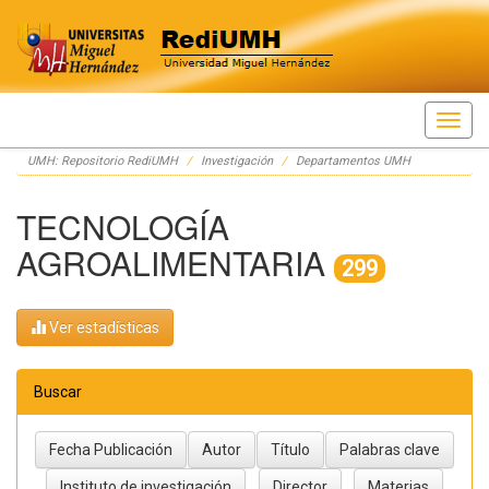
Skip
UMH: Repositorio RediUMH
Investigación
Departamentos UMH
navigation
TECNOLOGÍA
AGROALIMENTARIA
299
Ver estadísticas
Buscar