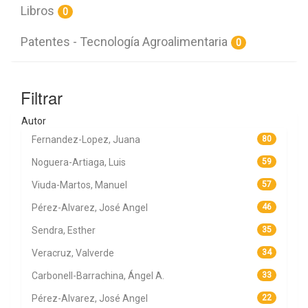
Libros
0
Patentes - Tecnología Agroalimentaria
0
Filtrar
Autor
Fernandez-Lopez, Juana
80
Noguera-Artiaga, Luis
59
Viuda-Martos, Manuel
57
Pérez-Alvarez, José Angel
46
Sendra, Esther
35
Veracruz, Valverde
34
Carbonell-Barrachina, Ángel A.
33
Pérez-Alvarez, José Angel
22