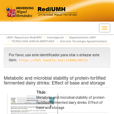
Skip
UMH: Repositorio RediUMH
Investigación
Departamentos UMH
navigation
TECNOLOGÍA AGROALIMENTARIA
Artículos Tecnología Agroalimentaria
Por favor, use este identificador para citar o enlazar este
ítem:
https://hdl.handle.net/11000/40152
Metabolic and microbial stability of protein-fortified
fermented dairy drinks: Effect of base and storage
Título :
Metabolic and microbial stability of protein-
fortified fermented dairy drinks: Effect of
base and storage