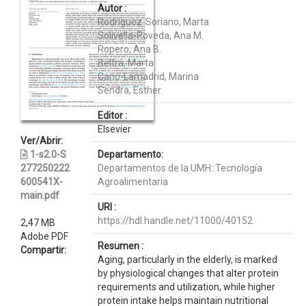
Autor :
Rodríguez-Soriano, Marta
Solivella-Poveda, Ana M.
Ropero, Ana B.
Beltrá, Marta
Cano-Lamadrid, Marina
Sendra, Esther
Editor :
Elsevier
Ver/Abrir:
1-s2.0-S
Departamento:
277250222
Departamentos de la UMH::Tecnología
600541X-
Agroalimentaria
main.pdf
URI :
https://hdl.handle.net/11000/40152
2,47 MB
Adobe PDF
Resumen :
Compartir:
Aging, particularly in the elderly, is marked
by physiological changes that alter protein
requirements and utilization, while higher
protein intake helps maintain nutritional