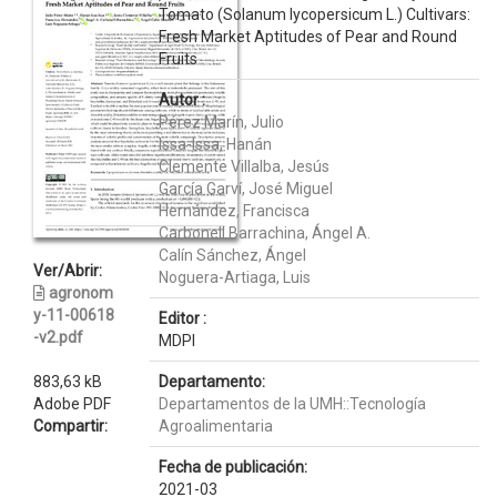
Tomato (Solanum lycopersicum L.) Cultivars:
Fresh Market Aptitudes of Pear and Round
Fruits
Autor :
Pérez Marín, Julio
Issa-Issa, Hanán
Clemente Villalba, Jesús
García Garví, José Miguel
Hernández, Francisca
Carbonell Barrachina, Ángel A.
Calín Sánchez, Ángel
Ver/Abrir:
Noguera-Artiaga, Luis
agronom
y-11-00618
Editor :
-v2.pdf
MDPI
883,63 kB
Departamento:
Adobe PDF
Departamentos de la UMH::Tecnología
Compartir:
Agroalimentaria
Fecha de publicación:
2021-03