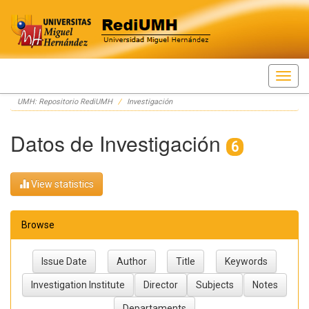
Skip
UMH: Repositorio RediUMH
Investigación
navigation
Datos de Investigación
6
View statistics
Browse