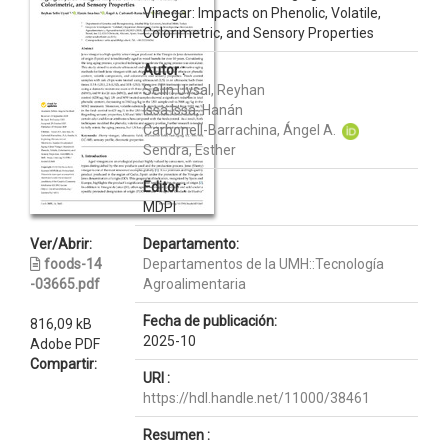
Vinegar: Impacts on Phenolic, Volatile,
Colorimetric, and Sensory Properties
Autor :
Selin Uysal, Reyhan
Issa Issa, Hanán
Carbonell-Barrachina, Ángel A.
Sendra, Esther
Editor :
MDPI
Ver/Abrir:
Departamento:
foods-14
Departamentos de la UMH::Tecnología
-03665.pdf
Agroalimentaria
Fecha de publicación:
816,09 kB
2025-10
Adobe PDF
Compartir:
URI :
https://hdl.handle.net/11000/38461
Resumen :