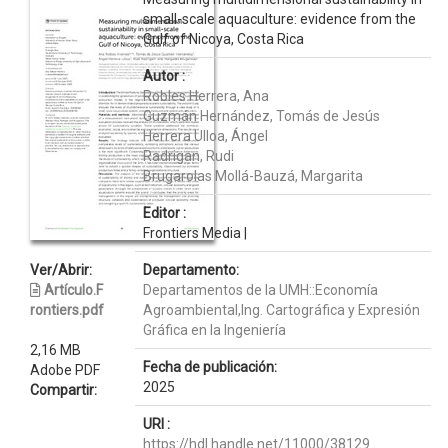
small-scale aquaculture: evidence from the
Gulf of Nicoya, Costa Rica
Autor :
Robles Herrera, Ana
Guzmán Hernández, Tomás de Jesús
Herrera Ulloa, Ángel
Radrigan, Rudi
Brugarolas Mollá-Bauzá, Margarita
Editor :
Frontiers Media |
Ver/Abrir:
Departamento:
Artículo.F
Departamentos de la UMH::Economía
rontiers.pdf
Agroambiental,Ing. Cartográfica y Expresión
Gráfica en la Ingeniería
2,16 MB
Fecha de publicación:
Adobe PDF
2025
Compartir:
URI :
https://hdl.handle.net/11000/38129