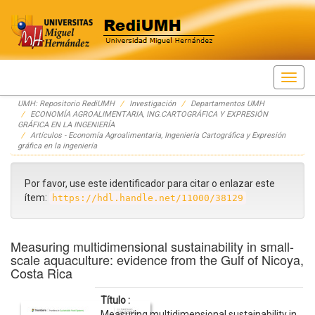
Skip
UMH: Repositorio RediUMH
Investigación
Departamentos UMH
navigation
ECONOMÍA AGROALIMENTARIA, ING.CARTOGRÁFICA Y EXPRESIÓN
GRÁFICA EN LA INGENIERÍA
Artículos - Economía Agroalimentaria, Ingeniería Cartográfica y Expresión
gráfica en la ingeniería
Por favor, use este identificador para citar o enlazar este
ítem:
https://hdl.handle.net/11000/38129
Measuring multidimensional sustainability in small-
scale aquaculture: evidence from the Gulf of Nicoya,
Costa Rica
Título :
Measuring multidimensional sustainability in