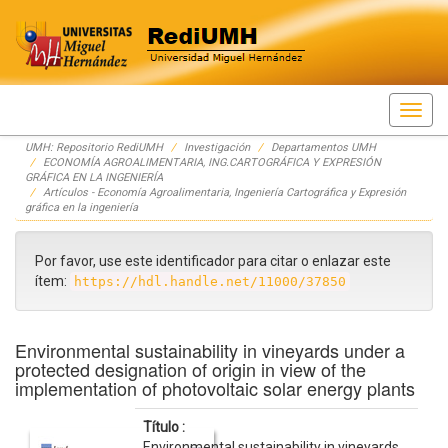
Skip
UMH: Repositorio RediUMH
Investigación
Departamentos UMH
navigation
ECONOMÍA AGROALIMENTARIA, ING.CARTOGRÁFICA Y EXPRESIÓN
GRÁFICA EN LA INGENIERÍA
Artículos - Economía Agroalimentaria, Ingeniería Cartográfica y Expresión
gráfica en la ingeniería
Por favor, use este identificador para citar o enlazar este
ítem:
https://hdl.handle.net/11000/37850
Environmental sustainability in vineyards under a
protected designation of origin in view of the
implementation of photovoltaic solar energy plants
Título :
Environmental sustainability in vineyards