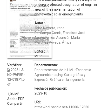
under a protected designation of origin in
view of the implementation of
photovoltaic solar energy plants
Autor :
Arias Navarro, Irene
Del Campo Gomis, Francisco José
Agulló Torres, Asunción María
Martínez Poveda, África
Editor :
MDPI
Ver/Abrir:
Departamento:
2023-LA
Departamentos de la UMH::Economía
ND-PAPER-
Agroambiental,Ing. Cartográfica y
12-01871.p
Expresión Gráfica en la Ingeniería
df
Fecha de publicación:
2023-10
1,06 MB
Adobe PDF
URI :
Compartir:
https://hdl.handle.net/11000/37850