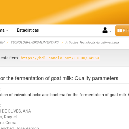
oma
Estadísticas
Bib
UMH
TECNOLOGÍA AGROALIMENTARIA
Artículos Tecnología Agroalimentaria
r este ítem:
https://hdl.handle.net/11000/34559
 for the fermentation of goat milk: Quality parameters
:
tion of individual lactic acid bacteria for the fermentation of goat milk
:
 DE OLIVES, ANA
s, Raquel
ro, Gema
Sánchez, José Ramón