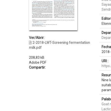
Sayas
Sendr
Editor 
Elsevi
Depar
Ver/Abrir:
Depar
2-2018-LWT-Screening fermentation
Fecha
milk.pdf
2018-
208,83 kB
URI :
Adobe PDF
https
Compartir:
Resum
Nine l
suitab
param
Palab
Goat 
Lactic