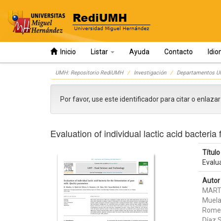
Inicio
Listar
Ayuda
Contacto
Idi
Skip
UMH: Repositorio RediUMH
Investigación
Departamentos 
navigation
Por favor, use este identificador para citar o enlaza
Evaluation of individual lactic acid bacteria
Título 
Evalua
Autor 
MARTÍ
Muela
Rome
Díaz 