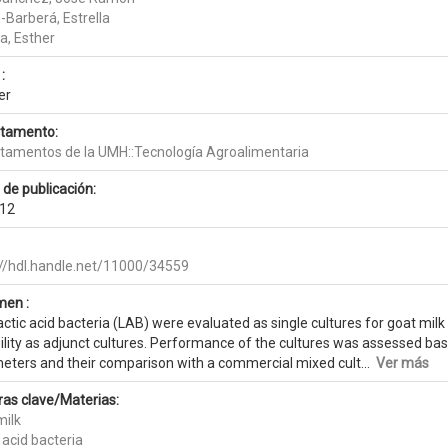
-Barberá, Estrella
a, Esther
:
er
tamento:
tamentos de la UMH::Tecnología Agroalimentaria
 de publicación:
12
://hdl.handle.net/11000/34559
en :
actic acid bacteria (LAB) were evaluated as single cultures for goat mil
ility as adjunct cultures. Performance of the cultures was assessed bas
eters and their comparison with a commercial mixed cult...
Ver más
ras clave/Materias:
milk
 acid bacteria