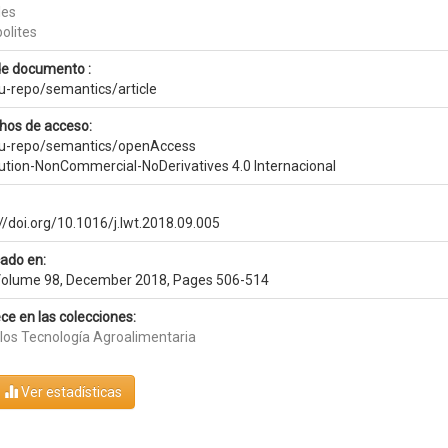
les
olites
de documento :
eu-repo/semantics/article
hos de acceso:
eu-repo/semantics/openAccess
bution-NonCommercial-NoDerivatives 4.0 Internacional
//doi.org/10.1016/j.lwt.2018.09.005
cado en:
olume 98, December 2018, Pages 506-514
ce en las colecciones:
ulos Tecnología Agroalimentaria
Ver estadísticas