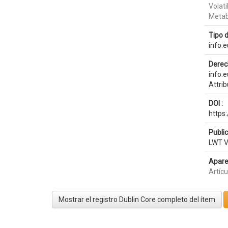
Volati
Metab
Tipo 
info:
Derec
info:
Attri
DOI :
https:
Publi
LWT V
Apare
Artíc
Mostrar el registro Dublin Core completo del ítem