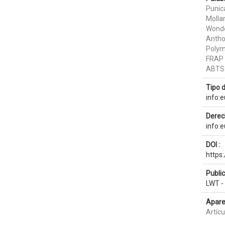
Punic
Mollar
Wonde
Antho
Polym
FRAP
ABTS
Tipo 
info:
Derec
info:
DOI :
https:
Publi
LWT -
Apare
Artíc