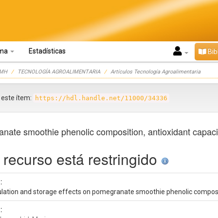
oma
Estadísticas
Bib
UMH
TECNOLOGÍA AGROALIMENTARIA
Artículos Tecnología Agroalimentaria
r este ítem:
https://hdl.handle.net/11000/34336
nate smoothie phenolic composition, antioxidant capaci
 recurso está restringido
:
lation and storage effects on pomegranate smoothie phenolic compositi
: