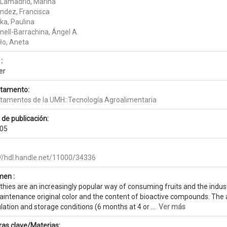
Lamadrid, Marina
ndez, Francisca
ka, Paulina
nell-Barrachina, Ángel A.
ło, Aneta
:
er
tamento:
tamentos de la UMH::Tecnología Agroalimentaria
 de publicación:
05
://hdl.handle.net/11000/34336
en :
ies are an increasingly popular way of consuming fruits and the industr
aintenance original color and the content of bioactive compounds. The 
ation and storage conditions (6 months at 4 or ...
Ver más
ras clave/Materias: