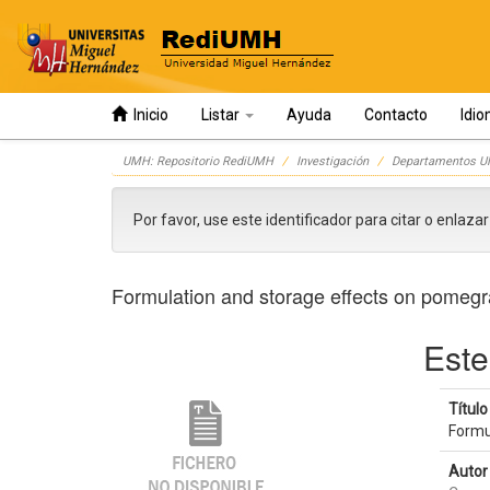
Inicio
Listar
Ayuda
Contacto
Idi
Skip
UMH: Repositorio RediUMH
Investigación
Departamentos 
navigation
Por favor, use este identificador para citar o enlaza
Formulation and storage effects on pomegra
Este
Título 
Formu
Autor 