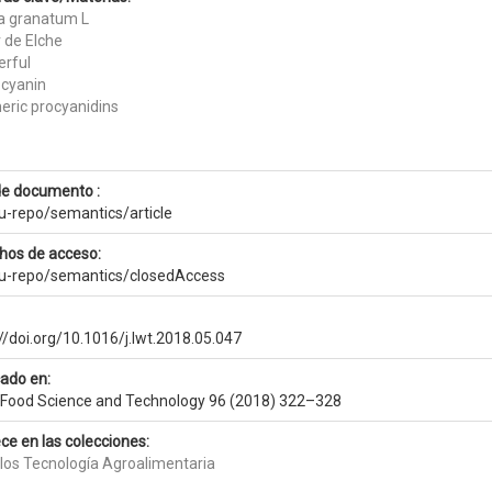
a granatum L
 de Elche
rful
cyanin
eric procyanidins
de documento :
eu-repo/semantics/article
hos de acceso:
eu-repo/semantics/closedAccess
//doi.org/10.1016/j.lwt.2018.05.047
cado en:
 Food Science and Technology 96 (2018) 322–328
ce en las colecciones:
ulos Tecnología Agroalimentaria