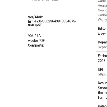
Cano-
Herná
Nowic
Carbo
Ver/Abrir:
Wojdy
1-s2.0-S0023643818304675-
main.pdf
Editor 
Elsevi
906,2 kB
Adobe PDF
Depar
Compartir:
Depar
Fecha
2018-
URI :
https
Resum
Smooth
the m
formul
Palab