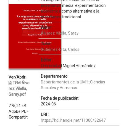
enseñanza media: experimentación
económica como alternativa a la
enseñanza tradicional
Autor :
Álvarez Vilella, Saray
Tutor:
Gutiérrez-Hita, Carlos
Editor :
Universidad Miguel Hernández
Departamento:
Ver/Abrir:
Departamentos de la UMH::Ciencias
TFM Álva
Sociales y Humanas
rez Vilella,
Saray.pdf
Fecha de publicación:
2024-06
775,21 kB
Adobe PDF
URI :
Compartir:
https://hdl.handle.net/11000/32647