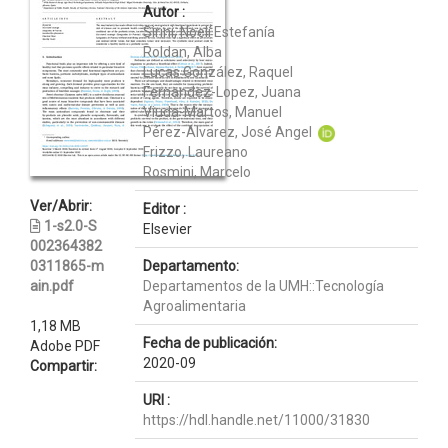
Autor :
Sirini, Noelí Estefanía
Roldan, Alba
Lucas González, Raquel
Fernandez-Lopez, Juana
Viuda-Martos, Manuel
Pérez-Alvarez, José Angel
Frizzo, Laureano
Rosmini, Marcelo
Ver/Abrir:
Editor :
1-s2.0-S
Elsevier
002364382
0311865-m
Departamento:
ain.pdf
Departamentos de la UMH::Tecnología
Agroalimentaria
1,18 MB
Fecha de publicación:
Adobe PDF
2020-09
Compartir:
URI :
https://hdl.handle.net/11000/31830