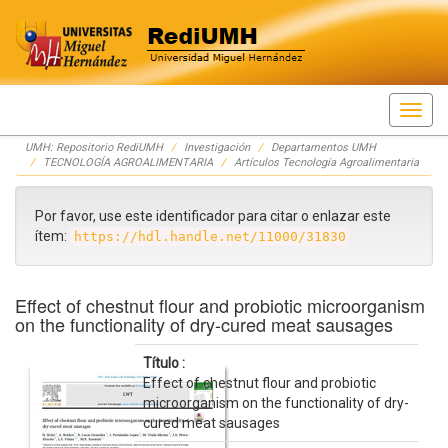
Skip
UMH: Repositorio RediUMH
Investigación
Departamentos UMH
navigation
TECNOLOGÍA AGROALIMENTARIA
Artículos Tecnología Agroalimentaria
Por favor, use este identificador para citar o enlazar este
ítem:
https://hdl.handle.net/11000/31830
Effect of chestnut flour and probiotic microorganism
on the functionality of dry-cured meat sausages
Título :
Effect of chestnut flour and probiotic
microorganism on the functionality of dry-
cured meat sausages