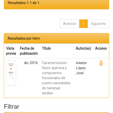
Resultados 1-1 de 1.
Anterior
1
Siguiente
Resultados por ítem:
Vista
Fecha de
Título
Autor(es)
Acceso
previa
publicación
dic-2016
Caracterización
Iniesta
físico-química y
López,
compuestos
José
funcionales de
cuatro variedades
de naranjas
tardías
Filtrar