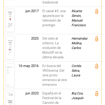
tradicional
jun-2017
El canal #0: una
Ricarte
apuesta por la
Simón,
televisión de
Manuel
prestigio
Francisco
2025
Del cielo al
Hernández
infierno: La
Molina,
evolución de
Carlos
MotoGP en la
última década.
16-may-2016
En busca del
Cortés
VRCinema. Del
Selva,
cine proto-
Laura
inmersivo al cine
inmersivo
jun-2023
España en el
Boj Cos,
Festival de la
Joaquín
Canción de