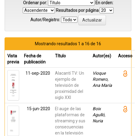
Ordenar por:
En orden:
Resultados por página
Autor/Registro:
Mostrando resultados 1 a 16 de 16
Vista
Fecha de
Título
Autor(es)
Acceso
previa
publicación
11-sep-2020
Alacantí TV: Un
Vioque
ejemplo de
Romero,
televisión de
Ana María
proximidad del
siglo XXI
15-jun-2020
El auge de las
Boix
plataformas de
Agulló,
streaming y sus
Nuria
consecuencias
en la televisión