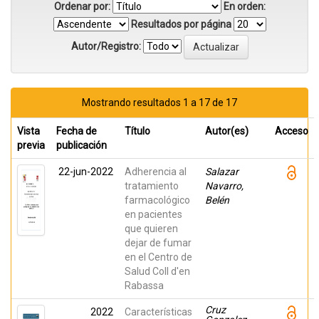
Ordenar por:
En orden:
Resultados por página
Autor/Registro:
Mostrando resultados 1 a 17 de 17
Vista
Fecha de
Título
Autor(es)
Acceso
previa
publicación
22-jun-2022
Adherencia al
Salazar
tratamiento
Navarro,
farmacológico
Belén
en pacientes
que quieren
dejar de fumar
en el Centro de
Salud Coll d'en
Rabassa
Cruz
2022
Características