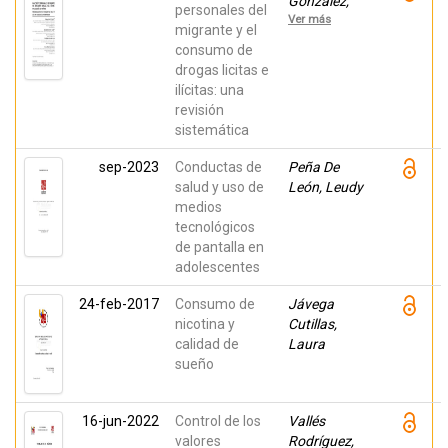
Gonzalez,
personales del
Anzony
Ver más
Arturo;
migrante y el
Alonso
consumo de
Castillo,
drogas licitas e
María
Magdalena;
ilícitas: una
Armendáriz
revisión
García, Nora
Angélica;
sistemática
Guzmán
Facundo,
sep-2023
Conductas de
Peña De
Francisco
Rafael
salud y uso de
León, Leudy
medios
tecnológicos
de pantalla en
adolescentes
24-feb-2017
Consumo de
Jávega
nicotina y
Cutillas,
calidad de
Laura
sueño
16-jun-2022
Control de los
Vallés
valores
Rodríguez,