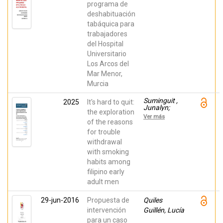
programa de
deshabituación
tabáquica para
trabajadores
del Hospital
Universitario
Los Arcos del
Mar Menor,
Murcia
Suminguit ,
2025
It's hard to quit:
Junalyn;
the exploration
Tagare,
Ver más
Ruben Jr;
of the reasons
Janito,
for trouble
Cheeze;
withdrawal
Orfrecio,
Marlene
with smoking
habits among
filipino early
adult men
29-jun-2016
Propuesta de
Quiles
intervención
Guillén, Lucía
para un caso