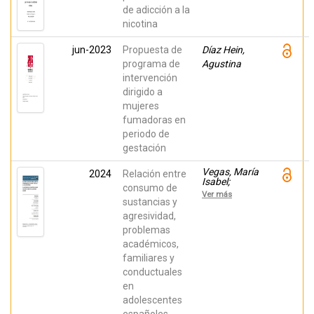
de adicción a la
nicotina
jun-2023
Propuesta de
Díaz Hein,
programa de
Agustina
intervención
dirigido a
mujeres
fumadoras en
periodo de
gestación
Vegas, María
2024
Relación entre
Isabel;
consumo de
Mateos
Ver más
Agut,
sustancias y
Manuel; De la
agresividad,
Fuente
problemas
Anuncibay,
Raquel;
académicos,
Pineda
familiares y
Otaola,
Pedro José;
conductuales
Sebastián
en
Vega,
Carlota
adolescentes