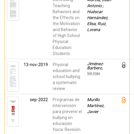
Teaching
Antonio ;
Behaviors and
Huéscar
the Effects on
Hernández,
the Motivation
Elisa; Ruiz,
and Behavior
Lorena
of High School
Physical
Education
Students
Jiménez-
13-nov-2019
Physical
Barbero,
education and
José
Ver más
Antonio;
school bullying:
Jiménez-
a systematic
Loaisa,
review
Alejandro;
González-
Cutre, David;
sep-2022
Programas de
Murillo
Beltrán-
intervención
Carrillo,
Martínez,
Vicente J.;
para prevenir el
Javier
Llor
bullying en
Zaragoza,
Laura; Ruiz
educación
Hernández.,
física. Revisión
José Ramón