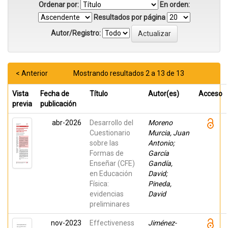
Ordenar por:
En orden:
Resultados por página
Autor/Registro:
< Anterior
Mostrando resultados 2 a 13 de 13
Vista
Fecha de
Título
Autor(es)
Acceso
previa
publicación
abr-2026
Desarrollo del
Moreno
Cuestionario
Murcia, Juan
sobre las
Antonio;
Formas de
García
Enseñar (CFE)
Gandía,
en Educación
David;
Física:
Pineda,
evidencias
David
preliminares
nov-2023
Effectiveness
Jiménez-