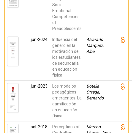
Rodrigo-Ruiz,
Socio-
Débora; Bajo,
Miriam;
Emotional
Pérez-
Competencies
González,
Juan-Carlos
of
Preadolescents
jun-2024
Influencia del
Alvarado
género en la
Márquez,
motivación de
Alba
los estudiantes
de secundaria
en educación
física
jun-2023
Los modelos
Botella
pedagógicos
Ortega,
emergentes. La
Bernardo
gamificación
en educación
física
oct-2018
Perceptions of
Moreno
Controlling
Murcia, Juan