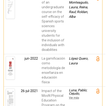
of an
Monteagudo,
undergraduate
Laura; Reina,
course on the
Raul; Roldan,
self-efficacy of
Alba
Spanish sports
sciences
university
students for
the inclusion of
individuals with
disabilities
jun-2022
La gamificación
López Quero,
como
Laura
metodología de
enseñanza en
educación
física
Luna, Pablo;
26-jul-2021
Impact of the
Cejudo,
MooN Physical
Javier;
Ver más
Piqueras,
Education
Jose A;
Program on the