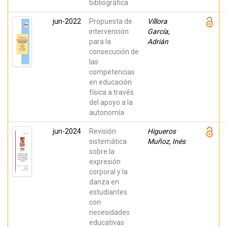
bibliográfica
jun-2022
Propuesta de
Víllora
intervención
García,
para la
Adrián
consecución de
las
competencias
en educación
física a través
del apoyo a la
autonomía
jun-2024
Revisión
Higueros
sistemática
Muñoz, Inés
sobre la
expresión
corporal y la
danza en
estudiantes
con
necesidades
educativas