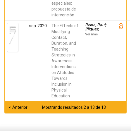
especiales:
propuesta de
intervención
Reina, Raul;
sep-2020
The Effects of
Iñiguez,
Modifying
María del
Ver más
Carmen;
Contact,
Ferriz,
Duration, and
Roberto;
Teaching
Martínez-
Galindo,
Strategies in
Celestina;
Awareness
Cebrián,
Marta;
Interventions
Roldan, Alba
on Attitudes
Towards
Inclusion in
Physical
Education
< Anterior
Mostrando resultados 2 a 13 de 13