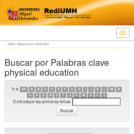
Skip
UMH: Repositorio RediUMH
navigation
Buscar por Palabras clave
physical education
Ir a:
0-9
A
B
C
D
E
F
G
H
I
J
K
L
M
N
O
P
Q
R
S
T
U
V
W
X
Y
Z
O introducir las primeras letras: