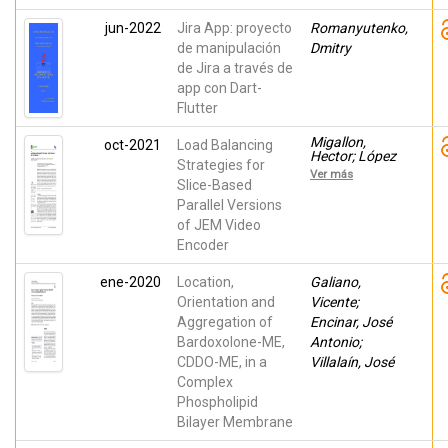
jun-2022
Jira App: proyecto
Romanyutenko,
de manipulación
Dmitry
de Jira a través de
app con Dart-
Flutter
Migallon,
oct-2021
Load Balancing
Hector; López
Strategies for
Granado,
Ver más
Otoniel Mario;
Slice-Based
Martínez-Rach,
Parallel Versions
Miguel Onofre;
of JEM Video
Galiano,
Vicente; Perez
Encoder
Malumbres,
Manuel
ene-2020
Location,
Galiano,
Orientation and
Vicente;
Aggregation of
Encinar, José
Bardoxolone-ME,
Antonio;
CDDO-ME, in a
Villalaín, José
Complex
Phospholipid
Bilayer Membrane