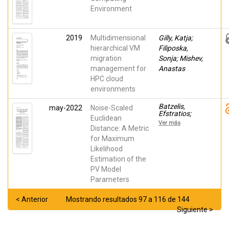
Carlos
Environment
2019
Multidimensional
Gilly, Katja;
hierarchical VM
Filiposka,
migration
Sonja; Mishev,
management for
Anastas
HPC cloud
environments
Batzelis,
may-2022
Noise-Scaled
Efstratios;
Euclidean
Blanes, Jose
Ver más
M.; Toledo
Distance: A Metric
Melero, Fco.
for Maximum
Javier; Galiano,
Likelihood
Vicente
Estimation of the
PV Model
Parameters
< Anterior
Mostrando resultados 97 a 116 de 144
Siguiente >