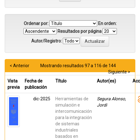
Ordenar por:
En orden:
Resultados por página
Autor/Registro:
< Anterior
Mostrando resultados 97 a 116 de 144
Siguiente >
Vista
Fecha de
Título
Autor(es)
Acc
previa
publicación
dic-2025
Herramientas de
Segura Alonso,
simulación e
Jordi
intercomunicación
para la integración
de sistemas
industriales
basados en