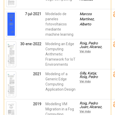
7-jul-2021
Modelado de
Marcos
paneles
Martínez,
fotovoltaicos
Alberto
mediante
machine learning
Roig, Pedro
30-ene-2022
Modeling an Edge
Juan; Alcaraz,
Computing
Salvador; Gilly,
Ver más
Katja; Bernad,
Arithmetic
Cristina; Juiz,
Framework for IoT
Carlos
Environments
Gilly, Katja;
2021
Modeling of a
Roig, Pedro
Generic Edge
Juan; Alcaraz,
Ver más
Salvador;
Computing
Bernad,
Application Design
Cristina; Juiz,
Carlos
Roig, Pedro
2019
Modelling VM
Juan; Alcaraz,
Migration in a Fog
Salvador; Gilly,
Ver más
Katja; Juiz,
Computing