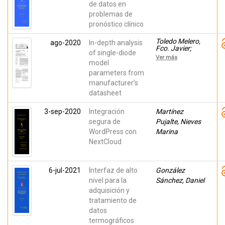
de datos en
problemas de
pronóstico clínico
Toledo Melero,
ago-2020
In-depth analysis
Fco. Javier;
of single-diode
Blanes, Jose
Ver más
M.; Galiano,
model
Vicente;
parameters from
Laudani, A.
manufacturer’s
datasheet
3-sep-2020
Integración
Martínez
segura de
Pujalte, Nieves
WordPress con
Marina
NextCloud
6-jul-2021
Interfaz de alto
González
nivel para la
Sánchez, Daniel
adquisición y
tratamiento de
datos
termográficos