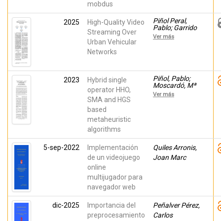
mobdus
Piñol Peral,
2025
High-Quality Video
Pablo; Garrido
Streaming Over
Abenza, Pedro
Ver más
Pablo; Perez
Urban Vehicular
Malumbres,
Networks
Manuel; López-
Granado,
Otoniel
Piñol, Pablo;
2023
Hybrid single
Moscardó, Mª
operator HHO,
José; Migallón-
Ver más
Gomis, Héctor;
SMA and HGS
Martínez-Rach,
based
Miguel; López-
metaheuristic
Granado,
Otoniel
algorithms
5-sep-2022
Implementación
Quiles Arronis,
de un videojuego
Joan Marc
online
multijugador para
navegador web
dic-2025
Importancia del
Peñalver Pérez,
preprocesamiento
Carlos