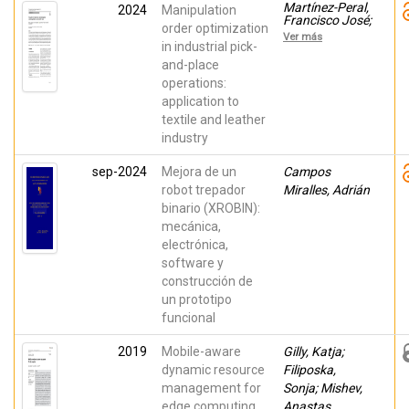
Martínez-Peral,
2024
Manipulation
Francisco José;
order optimization
Migallón-
Ver más
Gomis, Héctor;
in industrial pick-
Borrell-Méndez,
and-place
Jorge;
operations:
Martínez-Rach,
Miguel; Pérez-
application to
Vidal, Carlos
textile and leather
industry
sep-2024
Mejora de un
Campos
robot trepador
Miralles, Adrián
binario (XROBIN):
mecánica,
electrónica,
software y
construcción de
un prototipo
funcional
2019
Mobile-aware
Gilly, Katja;
dynamic resource
Filiposka,
management for
Sonja; Mishev,
edge computing
Anastas