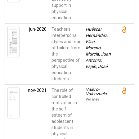
Manuel;
support in
Estévez,
physical
Estefanía;
Huéscar
education
Hernández,
Elisa
jun-2020
Teacher's
Huéscar
interpersonal
Hernández,
styles and fear
Elisa;
of failure from
Moreno-
the
Murcia, Juan
perspective of
Antonio;
physical
Espín, José
education
students
Valero-
nov-2021
The role of
Valenzuela,
controlled
Alfonso;
Ver más
Huéscar
motivation in
Hernández,
the self-
Elisa; Núñez,
esteem of
Juan L.;
León, Jaime;
adolescent
Conte, Luis;
students in
Moreno-
Murcia, Juan
physical
Antonio