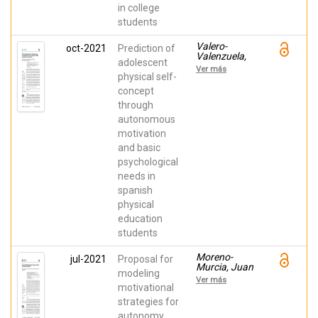
in college
students
Valero-
oct-2021
Prediction of
Valenzuela,
adolescent
Alfonso;
Ver más
Huéscar
physical self-
Hernández,
concept
Elisa; Núñez,
through
Juan L.;
Conte, Luis;
autonomous
León, Jaime;
motivation
Moreno-
Murcia, Juan
and basic
Antonio
psychological
needs in
spanish
physical
education
students
Moreno-
jul-2021
Proposal for
Murcia, Juan
modeling
Antonio;
Ver más
Barrachina-
motivational
Peris, Julio;
strategies for
Ballester-
autonomy
Campillo,