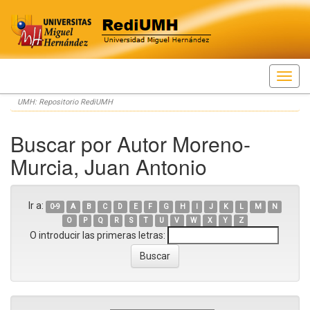
Skip
UMH: Repositorio RediUMH
navigation
Buscar por Autor Moreno-
Murcia, Juan Antonio
Ir a:
0-9
A
B
C
D
E
F
G
H
I
J
K
L
M
N
O
P
Q
R
S
T
U
V
W
X
Y
Z
O introducir las primeras letras: