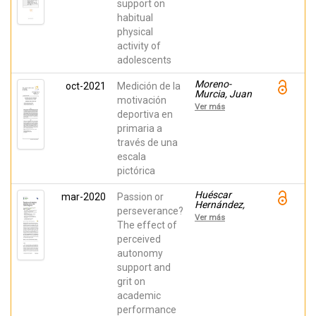
support on
González,
habitual
Lorena;
Rodrigues,
physical
Filipe;
activity of
Huéscar-
Hernández,
adolescents
Elisa
Moreno-
oct-2021
Medición de la
Murcia, Juan
motivación
Antonio;
Ver más
Belando,
deportiva en
Noelia;
primaria a
Estévez,
través de una
Cordelia;
Huéscar
escala
Hernández,
pictórica
Elisa
Huéscar
mar-2020
Passion or
Hernández,
perseverance?
Elisa;
Ver más
Moreno-
The effect of
Murcia, Juan
perceived
Antonio; Cid,
autonomy
Luís;
Monteiro,
support and
Diogo;
grit on
Rodrigues,
Filipe
academic
performance