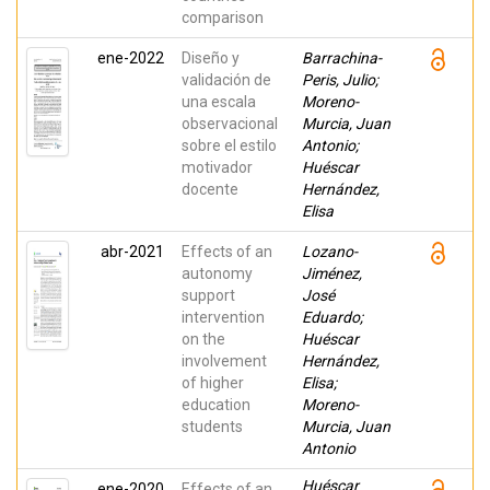
Flandez,
comparison
Jorge;
Nodari-
ene-2022
Diseño y
Júnior, Rudy
Barrachina-
José; Fin,
validación de
Peris, Julio;
Gracielle;
una escala
Moreno-
Rocha-
Calomeni,
observacional
Murcia, Juan
Mauricio;
sobre el estilo
Antonio;
Martins de
Souza,
motivador
Huéscar
Divaldo; de
docente
Hernández,
Souza-
Santos,
Elisa
César
Augusto
abr-2021
Effects of an
Lozano-
autonomy
Jiménez,
support
José
intervention
Eduardo;
on the
Huéscar
involvement
Hernández,
of higher
Elisa;
education
Moreno-
students
Murcia, Juan
Antonio
Huéscar
ene-2020
Effects of an