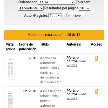
Ordenar por:
En orden:
Resultados por página
Autor/Registro:
Mostrando resultados 1 a 15 de 15
Vista
Fecha de
Título
Autor(es)
Acceso
previa
publicación
Moreno-
2020
Apoyo a la
Murcia, Juan
autonomía,
Antonio;
Ver más
Pérez-
motivación y
Gómez,
rendimiento
Lucía; Alías-
de jugadoras
García,
Antonio;
de baloncesto
Huéscar
Hernández,
Moreno-
jun-2020
Assessing the
Elisa
Murcia, Juan
relationship
Antonio;
Ver más
Huéscar
between
Hernández,
autonomy
Elisa; Cid,