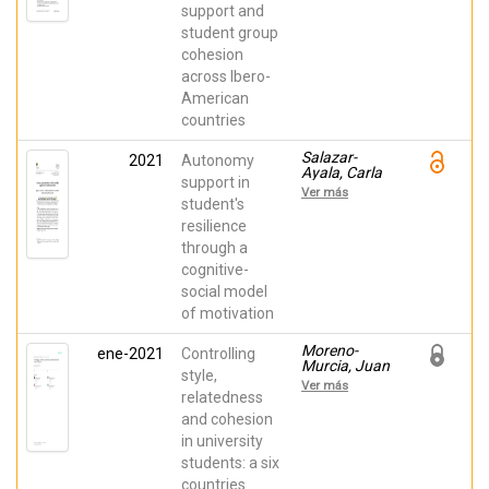
support and
Luís;
Monteiro,
student group
Diogo;
cohesion
Rodrigues,
Filipe;
across Ibero-
Teixeira,
American
Diogo; López-
Walle,
countries
Jeanette M.;
Vergara-
Salazar-
2021
Autonomy
Torres,
Ayala, Carla
Argenis;
support in
Mariela;
Ver más
Tristan, José;
Gastélum-
student's
Gastélum-
Cuadras,
resilience
Cuadras,
Gabriel;
Gabriel;
through a
Huéscar
Guedea-
Hernández,
cognitive-
Delgado,
Elisa;
Julio Cesar;
social model
Moreno-
Soto-Peña,
Murcia, Juan
of motivation
Juan Luis;
Antonio
Rentería,
Iván; Vargas-
Moreno-
ene-2021
Controlling
Vitoria,
Murcia, Juan
style,
Rodrigo;
Antonio;
Ver más
Almonacid-
Huéscar
relatedness
Fierro,
Hernández,
and cohesion
Aquiles
Elisa; Fin,
Alejandro;
in university
Gracielle;
Valero-
León, Jaime;
students: a six
Valenzuela,
Núñez, Juan
countries
Alfonso;
L.