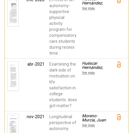
Hernández,
autonomy-
Elisa;
Ver más
Moreno-
supportive
Murcia, Juan
physical
Antonio;
activity
Domenech,
José F.;
program for
Núñez, Juan
compensatory
L.
care students
during recess
time
Huéscar
abr-2021
Examining the
Hernández,
dark side of
Elisa;
Ver más
Moreno-
motivation on
Murcia, Juan
life
Antonio; Cid,
satisfaction in
Luís;
Monteiro,
college
Diogo;
students: does
Rodrigues,
Filipe
grit matter?
Moreno-
nov-2021
Longitudinal
Murcia, Juan
perspective of
Antonio;
Ver más
Ramis-Claver,
autonomy
Jaime; Ruiz-