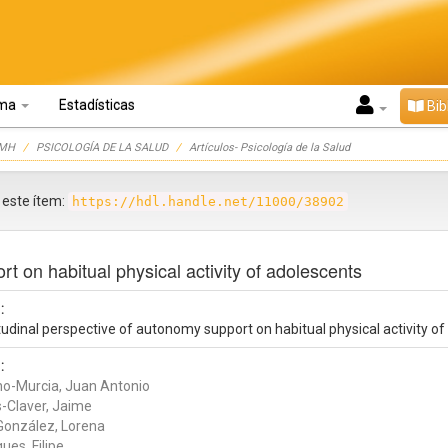
oma
Estadísticas
Bib
UMH
PSICOLOGÍA DE LA SALUD
Artículos- Psicología de la Salud
r este ítem:
https://hdl.handle.net/11000/38902
t on habitual physical activity of adolescents
:
udinal perspective of autonomy support on habitual physical activity o
:
o-Murcia, Juan Antonio
-Claver, Jaime
González, Lorena
ues, Filipe