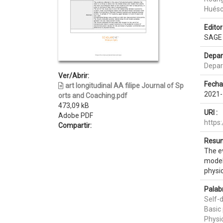
Huésc
Editor 
SAGE 
Depar
Depar
Ver/Abrir:
Fecha
art longitudinal AA filipe Journal of Sp
2021-
orts and Coaching.pdf
473,09 kB
URI :
Adobe PDF
https
Compartir:
Resum
The ev
models
physic
Palab
Self-
Basic
Physic