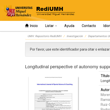
Inicio
Listar
Ayuda
Contacto
Idi
Skip
UMH: Repositorio RediUMH
Investigación
Departamentos 
navigation
Por favor, use este identificador para citar o enlaza
Longitudinal perspective of autonomy suppor
Título 
Longit
Autor 
Moren
Ramis
Ruiz-
Rodrig