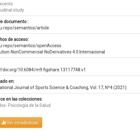
scents
tudinal study
de documento :
eu-repo/semantics/article
hos de acceso:
eu-repo/semantics/openAccess
bution-NonCommercial-NoDerivatives 4.0 Internacional
://doi.org/10.6084/m9.figshare.13117748.v1
cado en:
ational Journal of Sports Science & Coaching, Vol. 17, Nº4 (2021)
ce en las colecciones:
los- Psicología de la Salud
Ver estadísticas