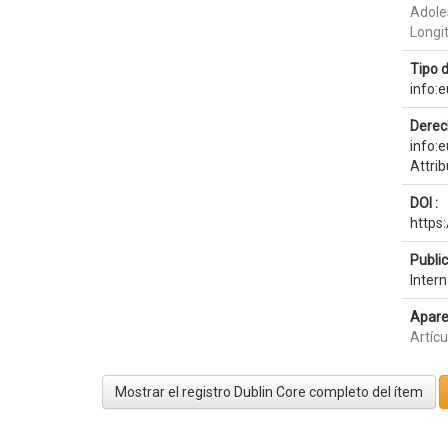
Adole
Longi
Tipo 
info:
Derec
info:
Attri
DOI :
https
Publi
Intern
Apare
Artícu
Mostrar el registro Dublin Core completo del ítem