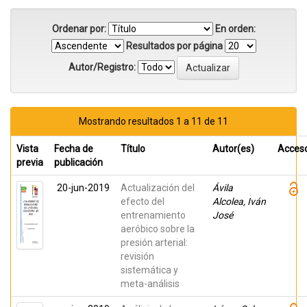
Ordenar por:
En orden:
Resultados por página
Autor/Registro:
Mostrando resultados 1 a 11 de 11
Vista
Fecha de
Título
Autor(es)
Acces
previa
publicación
20-jun-2019
Actualización del
Ávila
efecto del
Alcolea, Iván
entrenamiento
José
aeróbico sobre la
presión arterial:
revisión
sistemática y
meta-análisis