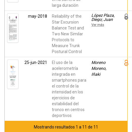
larga duración
López Plaza,
may-2018
Reliability of the
Diego; Juan
Star Excursion
Recio,
Ver más
Casto;
Balance Test and
Barbado,
Two New Similar
David; Ruiz-
Protocols to
Pérez, Iñaki;
Vera Garcia,
Measure Trunk
Francisco
Postural Control
José
25-jun-2021
El uso de la
Moreno
acelerometría
Moreno,
integrada en
Iñaki
smartphones para
el control de la
intensidad en los
ejercicios de
estabilidad del
tronco en centros
deportivos
Mostrando resultados 1 a 11 de 11