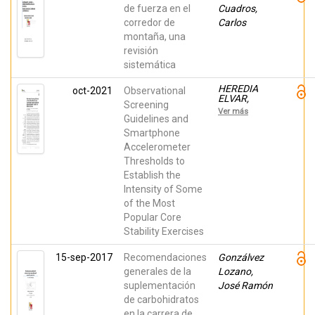
de fuerza en el
Cuadros,
corredor de
Carlos
montaña, una
revisión
sistemática
HEREDIA
oct-2021
Observational
ELVAR,
Screening
JUAN
Ver más
RAMON ;
Guidelines and
Juan Recio,
Smartphone
Casto; Prat
Accelerometer
Luri, Amaya;
Barbado,
Thresholds to
David; Vera
Establish the
Garcia,
Francisco
Intensity of Some
José
of the Most
Popular Core
Stability Exercises
15-sep-2017
Recomendaciones
Gonzálvez
generales de la
Lozano,
suplementación
José Ramón
de carbohidratos
en la carrera de