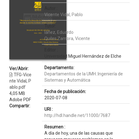
Autor :
Vicente Vidal, Pablo
Tutor:
Iáñez, Eduardo
Quiles Zamora, Vicente
Editor :
Universidad Miguel Hernández de Elche
Departamento:
Ver/Abrir:
Departamentos de la UMH::Ingeniería de
TFG-Vice
Sistemas y Automática
nte Vidal, P
ablo.pdf
Fecha de publicación:
4,05 MB
2020-07-08
Adobe PDF
Compartir:
URI :
http://hdl.handle.net/11000/7687
Resumen :
A día de hoy, una de las causas que