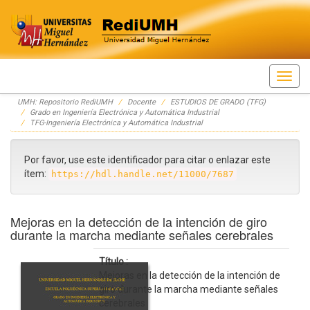
Skip
UMH: Repositorio RediUMH
Docente
ESTUDIOS DE GRADO (TFG)
navigation
Grado en Ingeniería Electrónica y Automática Industrial
TFG-Ingeniería Electrónica y Automática Industrial
Por favor, use este identificador para citar o enlazar este
ítem:
https://hdl.handle.net/11000/7687
Mejoras en la detección de la intención de giro
durante la marcha mediante señales cerebrales
Título :
Mejoras en la detección de la intención de
giro durante la marcha mediante señales
cerebrales