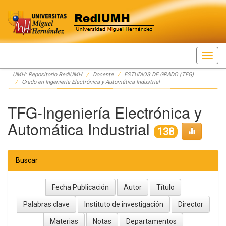
Skip
UMH: Repositorio RediUMH
Docente
ESTUDIOS DE GRADO (TFG)
navigation
Grado en Ingeniería Electrónica y Automática Industrial
TFG-Ingeniería Electrónica y
Automática Industrial
138
Buscar