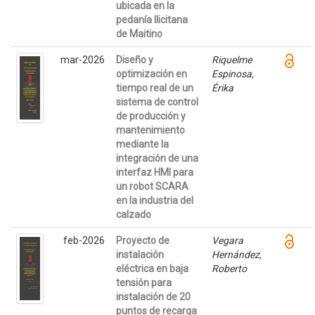
ubicada en la
pedanía Ilicitana
de Maitino
mar-2026
Diseño y
Riquelme
optimización en
Espinosa,
tiempo real de un
Érika
sistema de control
de producción y
mantenimiento
mediante la
integración de una
interfaz HMI para
un robot SCARA
en la industria del
calzado
feb-2026
Proyecto de
Vegara
instalación
Hernández,
eléctrica en baja
Roberto
tensión para
instalación de 20
puntos de recarga