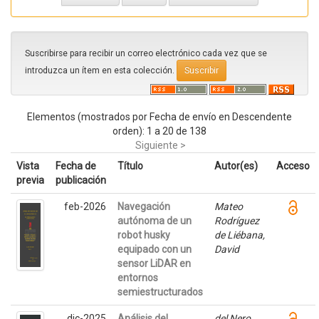
Suscribirse para recibir un correo electrónico cada vez que se
introduzca un ítem en esta colección.
Elementos (mostrados por Fecha de envío en Descendente
orden): 1 a 20 de 138
Siguiente >
Vista
Fecha de
Título
Autor(es)
Acceso
previa
publicación
feb-2026
Navegación
Mateo
autónoma de un
Rodríguez
robot husky
de Liébana,
equipado con un
David
sensor LiDAR en
entornos
semiestructurados
dic-2025
Análisis del
del Nero