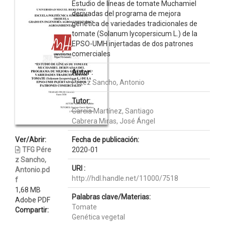
Estudio de líneas de tomate Muchamiel
derivadas del programa de mejora
genética de variedades tradicionales de
tomate (Solanum lycopersicum L.) de la
EPSO-UMH injertadas de dos patrones
comerciales
Autor :
Pérez Sancho, Antonio
Tutor:
García Martínez, Santiago
Cabrera Miras, José Ángel
Ver/Abrir:
Fecha de publicación:
TFG Pére
2020-01
z Sancho,
URI :
Antonio.pd
http://hdl.handle.net/11000/7518
f
1,68 MB
Palabras clave/Materias:
Adobe PDF
Tomate
Compartir:
Genética vegetal