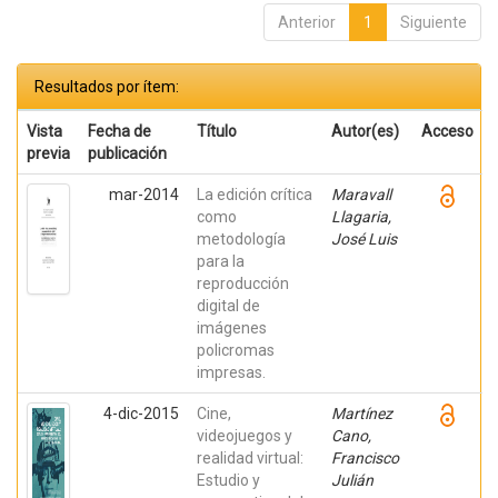
Anterior
1
Siguiente
Resultados por ítem:
Vista
Fecha de
Título
Autor(es)
Acceso
previa
publicación
mar-2014
La edición crítica
Maravall
como
Llagaria,
metodología
José Luis
para la
reproducción
digital de
imágenes
policromas
impresas.
4-dic-2015
Cine,
Martínez
videojuegos y
Cano,
realidad virtual:
Francisco
Estudio y
Julián