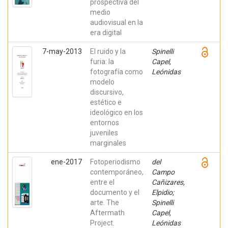
prospectiva del
medio
audiovisual en la
era digital
7-may-2013
El ruido y la
Spinelli
furia: la
Capel,
fotografía como
Leónidas
modelo
discursivo,
estético e
ideológico en los
entornos
juveniles
marginales
ene-2017
Fotoperiodismo
del
contemporáneo,
Campo
entre el
Cañizares,
documento y el
Elpidio;
arte. The
Spinelli
Aftermath
Capel,
Project.
Leónidas