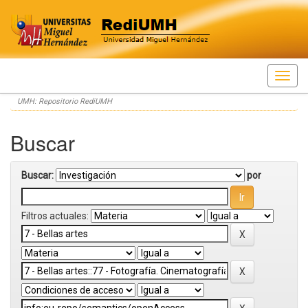
Skip
UMH: Repositorio RediUMH
navigation
Buscar
Buscar:
por
Filtros actuales: