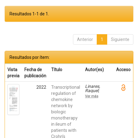
Resultados 1-1 de 1.
Anterior
1
Siguiente
Resultados por ítem:
Vista
Fecha de
Título
Autor(es)
Acceso
previa
publicación
Linares,
2022
Transcriptional
Raquel;
regulation of
Gutiérrez,
Ver más
Ana;
chemokine
Márquez-
network by
Galera, Ángel;
biologic
Caparrós,
Esther;
monotherapy
Aparicio,
in ileum of
José R.;
Madero,
patients with
Lucía; Payá,
Crohn’s