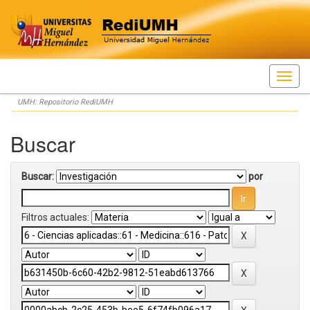
Skip
UMH: Repositorio RediUMH
navigation
Buscar
Buscar:
por
Filtros actuales: