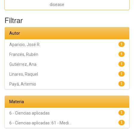
Artemio;
López-
disease
Atalaya, José
P.; Francés,
Rubén
Filtrar
Autor
Aparicio, José R.
1
Francés, Rubén
1
Gutiérrez, Ana
1
Linares, Raquel
1
Payá, Artemio
1
Materia
6 - Ciencias aplicadas
1
6 - Ciencias aplicadas::61 - Medi...
1