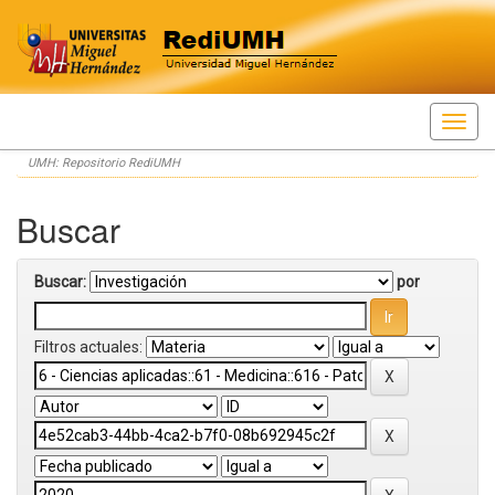
Skip
UMH: Repositorio RediUMH
navigation
Buscar
Buscar:
por
Filtros actuales: