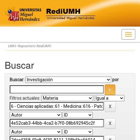
Skip
UMH: Repositorio RediUMH
navigation
Buscar
Buscar:
por
Filtros actuales: