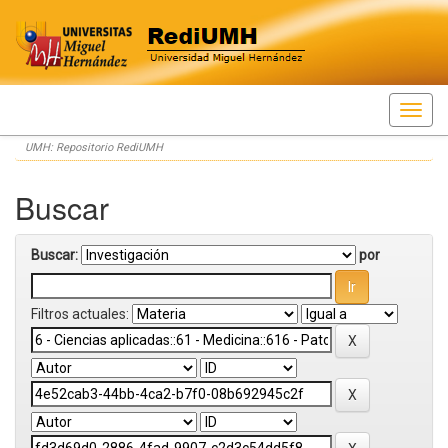
Skip
UMH: Repositorio RediUMH
navigation
Buscar
Buscar:
por
Filtros actuales: