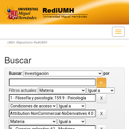
Skip
UMH: Repositorio RediUMH
navigation
Buscar
Buscar:
por
Filtros actuales: